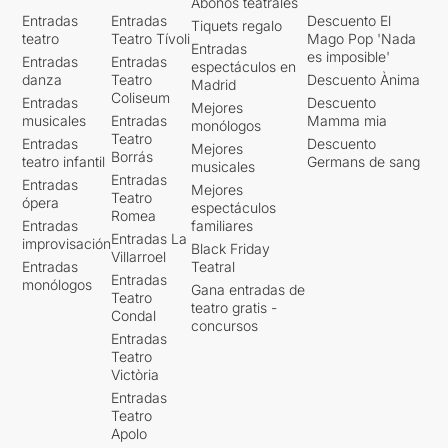
Abonos teatrales
Entradas
Entradas
Descuento El
Tiquets regalo
teatro
Teatro Tívoli
Mago Pop 'Nada
Entradas
es imposible'
Entradas
Entradas
espectáculos en
danza
Teatro
Descuento Ànima
Madrid
Coliseum
Entradas
Descuento
Mejores
musicales
Entradas
Mamma mia
monólogos
Teatro
Entradas
Descuento
Mejores
Borrás
teatro infantil
Germans de sang
musicales
Entradas
Entradas
Mejores
Teatro
ópera
espectáculos
Romea
Entradas
familiares
Entradas La
improvisación
Black Friday
Villarroel
Entradas
Teatral
Entradas
monólogos
Gana entradas de
Teatro
teatro gratis -
Condal
concursos
Entradas
Teatro
Victòria
Entradas
Teatro
Apolo