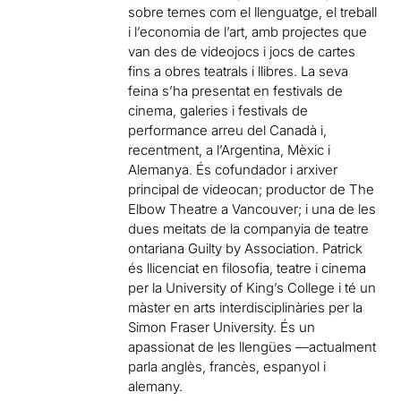
sobre temes com el llenguatge, el treball
i l’economia de l’art, amb projectes que
van des de videojocs i jocs de cartes
fins a obres teatrals i llibres. La seva
feina s’ha presentat en festivals de
cinema, galeries i festivals de
performance arreu del Canadà i,
recentment, a l’Argentina, Mèxic i
Alemanya. És cofundador i arxiver
principal de videocan; productor de The
Elbow Theatre a Vancouver; i una de les
dues meitats de la companyia de teatre
ontariana Guilty by Association. Patrick
és llicenciat en filosofia, teatre i cinema
per la University of King’s College i té un
màster en arts interdisciplinàries per la
Simon Fraser University. És un
apassionat de les llengües —actualment
parla anglès, francès, espanyol i
alemany.