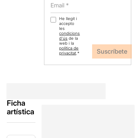
He llegit i
accepto
les
condicions
d'ús
de la
web i la
política de
privacitat
.
*
Ficha
artística