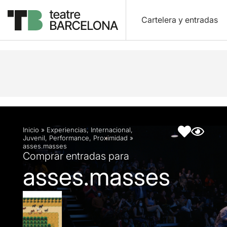
Cartelera y entradas
Descripción
Ficha artística
Fotos y vídeos
Inicio
»
Experiencias
,
Internacional
,
Juvenil
,
Performance
,
Proximidad
»
asses.masses
Comprar entradas para
asses.masses