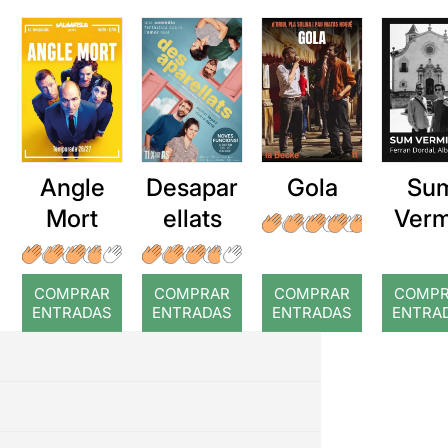
Angle
Desapar
Gola
Su
Mort
ellats
Verm
COMPRAR
COMPRAR
COMPRAR
COMP
ENTRADAS
ENTRADAS
ENTRADAS
ENTRA