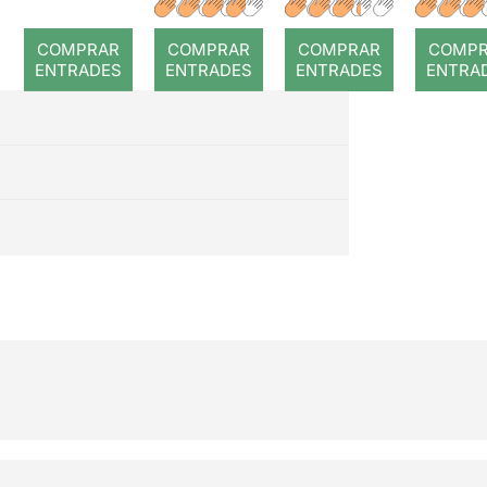
a temps
r: Temps
: Cor
romp
COMPRAR
COMPRAR
COMPRAR
COMP
ENTRADES
ENTRADES
ENTRADES
ENTRA