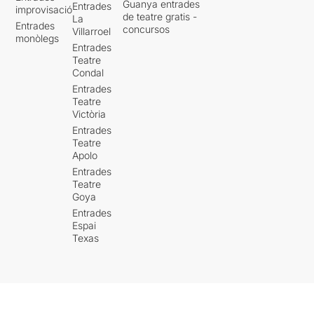
Guanya entrades
Entrades
improvisació
de teatre gratis -
La
Entrades
concursos
Villarroel
monòlegs
Entrades
Teatre
Condal
Entrades
Teatre
Victòria
Entrades
Teatre
Apolo
Entrades
Teatre
Goya
Entrades
Espai
Texas