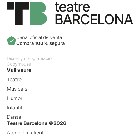
Canal oficial de venta
Compra 100% segura
Disseny i programació:
Copymouse
Vull veure
Teatre
Musicals
Humor
Infantil
Dansa
Teatre Barcelona ©2026
Atenció al client