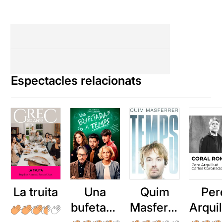
Espectacles relacionats
La truita
Una
Quim
Per
bufetada
Masferre
Arqui