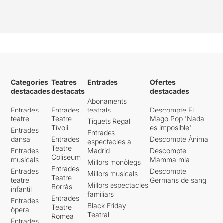
Categories
Teatres
Entrades
Ofertes
destacades
destacats
destacades
Abonaments
Entrades
Entrades
teatrals
Descompte El
teatre
Teatre
Mago Pop 'Nada
Tiquets Regal
Tívoli
es imposible'
Entrades
Entrades
dansa
Entrades
Descompte Ànima
espectacles a
Teatre
Entrades
Madrid
Descompte
Coliseum
musicals
Mamma mia
Millors monòlegs
Entrades
Entrades
Descompte
Millors musicals
Teatre
teatre
Germans de sang
Millors espectacles
Borràs
infantil
familiars
Entrades
Entrades
Black Friday
Teatre
òpera
Teatral
Romea
Entrades