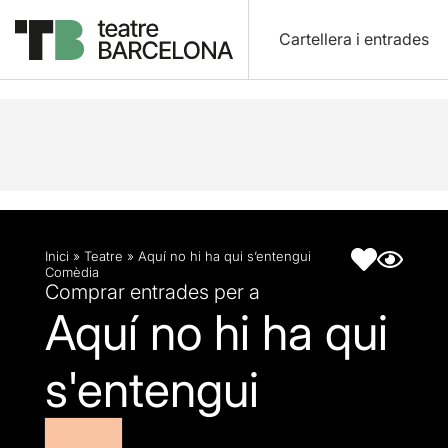
Cartellera i entrades
Descripció
Fitxa artística
Inici
»
Teatre
»
Aquí no hi ha qui s’entengui
Comèdia
Comprar entrades per a
Aquí no hi ha qui
s'entengui