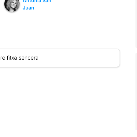
Antonia San
Juan
re fitxa sencera