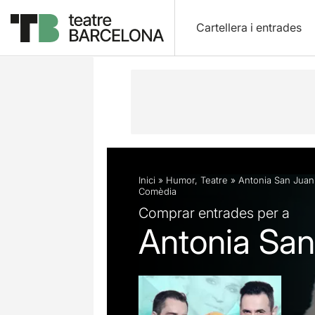
Cartellera i entrades
Descripció
Fitxa artística
Fotos i 
Inici
»
Humor
,
Teatre
»
Antonia San Juan
Comèdia
Comprar entrades per a
Antonia San