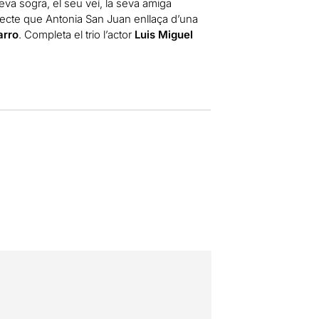
seva sogra, el seu veí, la seva amiga
recte que Antonia San Juan enllaça d’una
arro
. Completa el trio l’actor
Luis Miguel