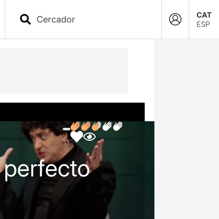
CAT
ESP
 perfecto