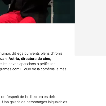
mor, diàlegs punyents plens d’ironia i
Juan
.
Actriu, directora de cine,
les seves aparicions a pel·lícules
ogrames com El club de la comèdia, a més
a, on l’esperit de la directora es deixa
ci. Una galeria de personatges inigualables