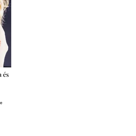
a és
de