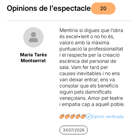
Opinions de l'espectacle
20
Mentiria si digues que l’obra
és excel•lent o no ho és,
valoro amb la màxima
puntuació la professionalitat
Maria Tarès
i el respecte per la creació
Montserrat
escènica del personal de
sala. Vam fer tard per
causes inevitables i no ens
van deixar entrar, ens va
consolar que els beneficis
siguin pels damnificats
veneçolans. Amor pel teatre
i empatia cap a aquell poble.
Opinió verificada
31/07/2026