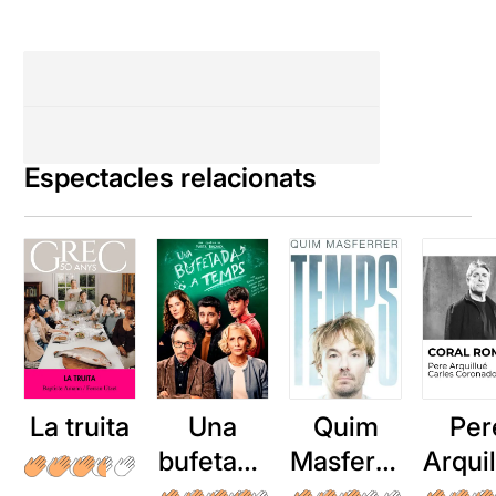
Espectacles relacionats
La truita
Una
Quim
Per
bufetada
Masferre
Arqui
a temps
r: Temps
: Cor