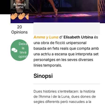
20
Opinions
Amma y Luna
d’
Elisabeth Urbina
és
una obra de ficció unipersonal
Deixa
la
basada en fets reals que compta amb
teva
una actriu a escena que interpreta set
opinió
personatges en les seves diverses
línies temporals.
Sinopsi
Dues històries s’entrellacen: la història
de l’Amma i de la Luna, dues dones de
segles diferents però nascudes a la