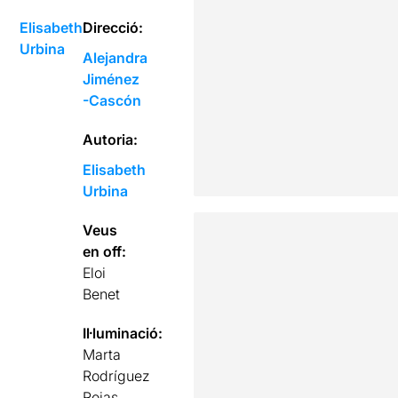
Elisabeth
Direcció:
Urbina
Alejandra
Jiménez
-Cascón
Autoria:
Elisabeth
Urbina
Veus
en off:
Eloi
Benet
Il·luminació:
Marta
Rodríguez
Rojas