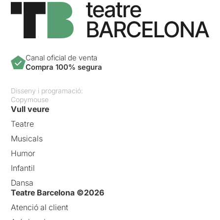
Canal oficial de venta
Compra 100% segura
Disseny i programació:
Copymouse
Vull veure
Teatre
Musicals
Humor
Infantil
Dansa
Teatre Barcelona ©2026
Atenció al client