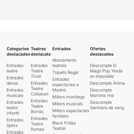
Categories
Teatres
Entrades
Ofertes
destacades
destacats
destacades
Abonaments
Entrades
Entrades
teatrals
Descompte El
teatre
Teatre
Mago Pop 'Nada
Tiquets Regal
Tívoli
es imposible'
Entrades
Entrades
dansa
Entrades
Descompte Ànima
espectacles a
Teatre
Entrades
Madrid
Descompte
Coliseum
musicals
Mamma mia
Millors monòlegs
Entrades
Entrades
Descompte
Millors musicals
Teatre
teatre
Germans de sang
Millors espectacles
Borràs
infantil
familiars
Entrades
Entrades
Black Friday
Teatre
òpera
Teatral
Romea
Entrades