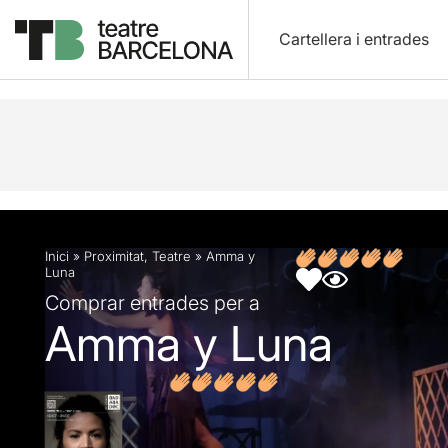
Cartellera i entrades
Descripció
Fitxa artística
Fotos i vídeos
Opin
Inici
»
Proximitat
,
Teatre
»
Amma y
Luna
Comprar entrades per a
Amma y Luna