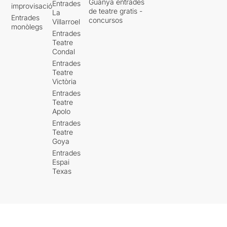
Guanya entrades
Entrades
improvisació
de teatre gratis -
La
Entrades
concursos
Villarroel
monòlegs
Entrades
Teatre
Condal
Entrades
Teatre
Victòria
Entrades
Teatre
Apolo
Entrades
Teatre
Goya
Entrades
Espai
Texas