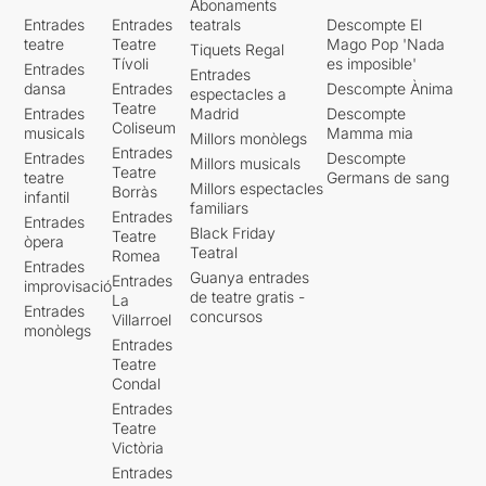
Abonaments
Entrades
Entrades
teatrals
Descompte El
teatre
Teatre
Mago Pop 'Nada
Tiquets Regal
Tívoli
es imposible'
Entrades
Entrades
dansa
Entrades
Descompte Ànima
espectacles a
Teatre
Entrades
Madrid
Descompte
Coliseum
musicals
Mamma mia
Millors monòlegs
Entrades
Entrades
Descompte
Millors musicals
Teatre
teatre
Germans de sang
Millors espectacles
Borràs
infantil
familiars
Entrades
Entrades
Black Friday
Teatre
òpera
Teatral
Romea
Entrades
Guanya entrades
Entrades
improvisació
de teatre gratis -
La
Entrades
concursos
Villarroel
monòlegs
Entrades
Teatre
Condal
Entrades
Teatre
Victòria
Entrades