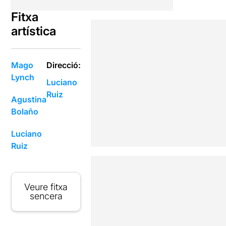
Fitxa
artística
Mago
Direcció:
Lynch
Luciano
Ruiz
Agustina
Bolaño
Luciano
Ruiz
Veure fitxa
sencera