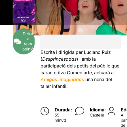
Deixa
la
teva
opinió
Escrita i dirigida per Luciano Ruiz
(
Desprincesadas
) i amb la
participació dels petits del públic que
caracteritza Comediarte, actuarà a
Amigos imaginarios
una nena del
taller infantil.
Durada:
Idioma:
Ed
55
Castellà
A
minuts
par
de 