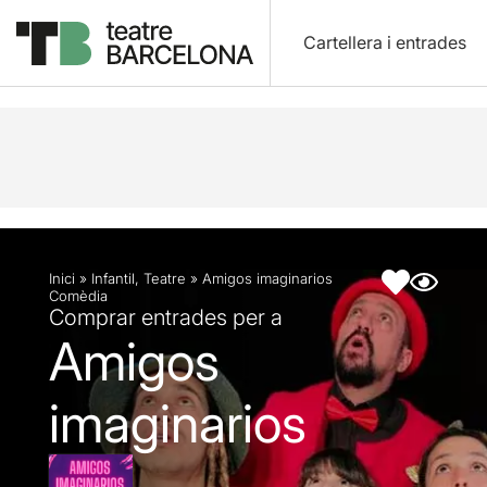
Cartellera i entrades
Descripció
Fitxa artística
Inici
»
Infantil
,
Teatre
»
Amigos imaginarios
Comèdia
Comprar entrades per a
Amigos
imaginarios