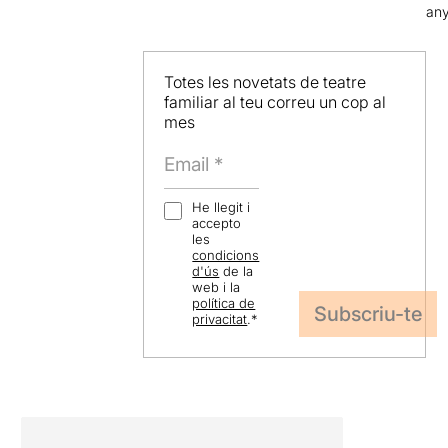
an
Totes les novetats de teatre
familiar al teu correu un cop al
mes
He llegit i
accepto
les
condicions
d'ús
de la
web i la
política de
privacitat
.
*