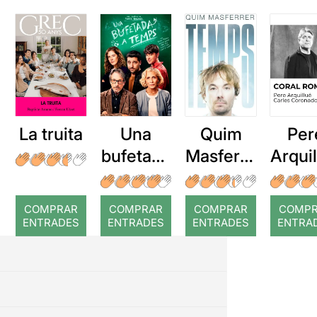
La truita
Una
Quim
Per
bufetada
Masferre
Arqui
a temps
r: Temps
: Cor
romp
COMPRAR
COMPRAR
COMPRAR
COMP
ENTRADES
ENTRADES
ENTRADES
ENTRA