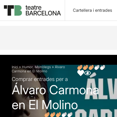
Cartellera i entrades
Descripció
Fitxa artística
Inici
»
Humor
,
Monòlegs
»
Álvaro
Carmona en El Molino
Comprar entrades per a
Álvaro Carmona
en El Molino