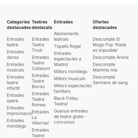
Categories
Teatres
Entrades
Ofertes
destacades
destacats
destacades
Abonaments
Entrades
Entrades
teatrals
Descompte El
teatre
Teatre
Mago Pop 'Nada
Tiquets Regal
Tívoli
es imposible'
Entrades
Entrades
dansa
Entrades
Descompte Ànima
espectacles a
Teatre
Entrades
Madrid
Descompte
Coliseum
musicals
Mamma mia
Millors monòlegs
Entrades
Entrades
Descompte
Millors musicals
Teatre
teatre
Germans de sang
Millors espectacles
Borràs
infantil
familiars
Entrades
Entrades
Black Friday
Teatre
òpera
Teatral
Romea
Entrades
Guanya entrades
Entrades
improvisació
de teatre gratis -
La
Entrades
concursos
Villarroel
monòlegs
Entrades
Teatre