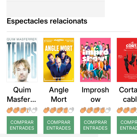
Espectacles relacionats
Quim
Angle
Improsh
Corta
Masferre
Mort
ow
cab
r: Temps
roj
COMPRAR
COMPRAR
COMPRAR
COMP
ENTRADES
ENTRADES
ENTRADES
ENTRA