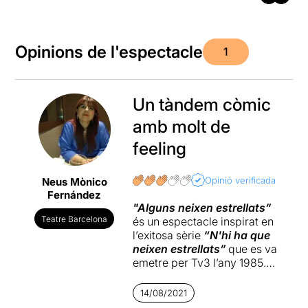
Opinions de l'espectacle
1
Un tàndem còmic
amb molt de
feeling
Opinió verificada
Neus Mònico
Fernández
"Alguns neixen estrellats”
Teatre Barcelona
és un espectacle inspirat en
l’exitosa sèrie
“N'hi ha que
neixen estrellats”
que es va
emetre per Tv3 l’any 1985.
“Alguns neixen estrellats”
14/08/2021
es va estrenar a Mataró en el