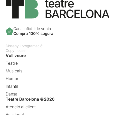
Canal oficial de venta
Compra 100% segura
Disseny i programació:
Copymouse
Vull veure
Teatre
Musicals
Humor
Infantil
Dansa
Teatre Barcelona ©2026
Atenció al client
Avís legal