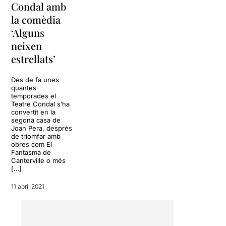
l’obra, ret un homenatge a
Condal amb
tot un seguit de grans
la comèdia
humoristes, com
Joan Capri
,
‘Alguns
Paco Morán
,
Frank
Spencer,
Woody Allen
i
neixen
Rowan Atkinson.
Ho fa des
estrellats’
de una mirada al
personatge.
Des de fa unes
quantes
Ja us podeu imaginar quina
temporades el
festa dalt de l’escenari. Fins
Teatre Condal s’ha
convertit en la
hi tot ahir hi va treure el cap
segona casa de
inesperadament en Tomàs
Joan Pera, després
Molina del
“Polònia”
de triomfar amb
obres com El
Fantasma de
La complicitat i bona entesa
Canterville o més
entre tots dos actors queda
[…]
palesa dalt de l’escenari. El
resultat és un tàndem còmic
11 abril 2021
amb molt de feeling.
A
“Alguns neixen
estrellats”
hi ha un guió i