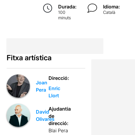
Durada:
Idioma:
100
Català
minuts
Fitxa artística
Direcció:
Joan
Enric
Pera
Llort
Ajudantia
David
de
Olivares
direcció:
Blai Pera