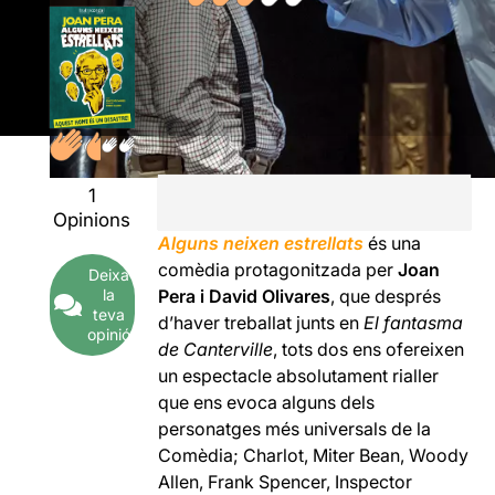
1
Opinions
Alguns neixen estrellats
és una
comèdia protagonitzada per
Joan
Deixa
la
Pera i
David Olivares
, que després
teva
d’haver treballat junts en
El fantasma
opinió
de Canterville
, tots dos ens ofereixen
un espectacle absolutament rialler
que ens evoca alguns dels
personatges més universals de la
Comèdia; Charlot, Miter Bean, Woody
Allen, Frank Spencer, Inspector