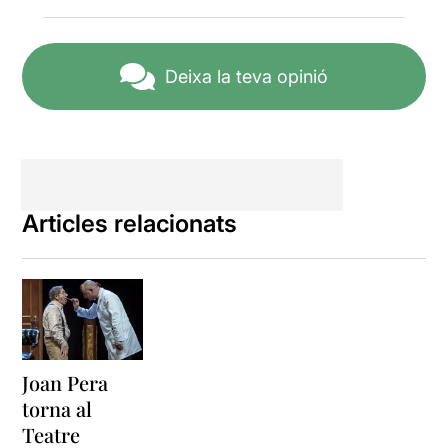
2019. Actualment està fent
temporada al
Teatre
Condal
.
Deixa la teva opinió
És una obra estructurada en
quatre escenes en les que
Joan Pera
i
David Olivares
interpreten a set
personatges. Bé en realitat
hi ha un personatge
principal, l’Albert Amargant i
Articles relacionats
Salat interpretat per
Joan
Pera
, i una sèrie de
personatges secundaris (un
metge, una logopeda, un
mossèn, un empresari,...)
tots ells interpretats per
l’actor
David Olivares
.
Joan Pera
De fet, en
Joan Pera
, a part
torna al
de fer d’ell mateix i del
Teatre
principal protagonista de