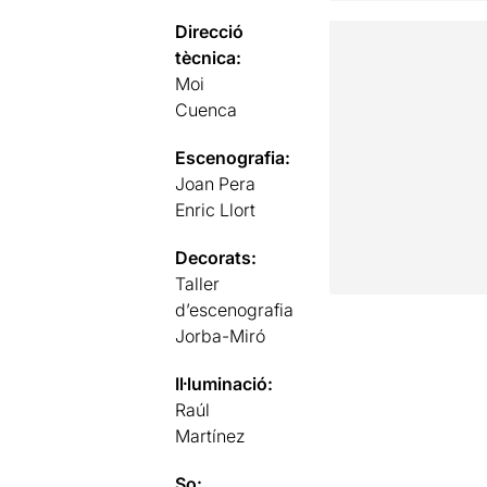
Direcció
tècnica:
Moi
Cuenca
Escenografia:
Joan Pera
Enric Llort
Decorats:
Taller
d’escenografia
Jorba-Miró
Il·luminació:
Raúl
Martínez
So: