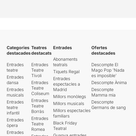
que a part dels acudits i les
improvisacions, destacaria
els monòlegs en els que
representa que manté una
conversa telefònica amb la
seva dona, l’escena del
mossèn i l’escena de
l’entrevista de feina.
Categories
Teatres
Entrades
Ofertes
destacades
destacats
destacades
***/****
Abonaments
Entrades
Entrades
teatrals
Descompte El
teatre
Teatre
Mago Pop 'Nada
Tiquets Regal
Tívoli
es imposible'
Entrades
Entrades
dansa
Entrades
Descompte Ànima
espectacles a
Teatre
Entrades
Madrid
Descompte
Coliseum
musicals
Mamma mia
Millors monòlegs
Entrades
Entrades
Descompte
Millors musicals
Teatre
teatre
Germans de sang
Millors espectacles
Borràs
infantil
familiars
Entrades
Entrades
Black Friday
Teatre
òpera
Teatral
Romea
Entrades
Guanya entrades