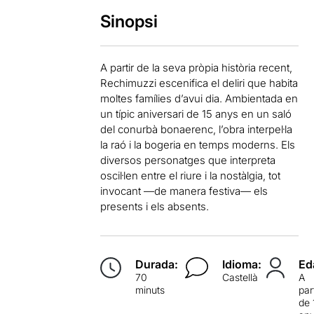
Sinopsi
A partir de la seva pròpia història recent,
Rechimuzzi escenifica el deliri que habita
moltes famílies d’avui dia. Ambientada en
un típic aniversari de 15 anys en un saló
del conurbà bonaerenc, l’obra interpel·la
la raó i la bogeria en temps moderns. Els
diversos personatges que interpreta
oscil·len entre el riure i la nostàlgia, tot
invocant —de manera festiva— els
presents i els absents.
Durada:
Idioma:
Ed
70
Castellà
A
minuts
par
de 