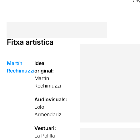
an
Fitxa artística
Martín
Idea
Rechimuzzi
original:
Martín
Rechimuzzi
Audiovisuals:
Lolo
Armendariz
Vestuari:
La Polilla