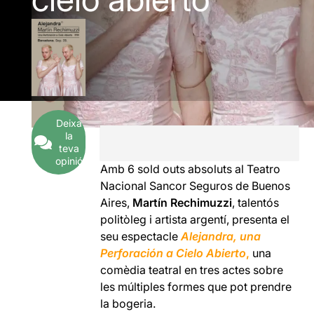
Deixa
la
teva
opinió
Amb 6 sold outs absoluts al Teatro
Nacional Sancor Seguros de Buenos
Aires,
Martín Rechimuzzi
, talentós
politòleg i artista argentí, presenta el
seu espectacle
Alejandra, una
Perforación a Cielo Abierto
,
una
comèdia teatral en tres actes sobre
les múltiples formes que pot prendre
la bogeria.