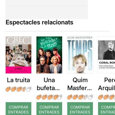
Espectacles relacionats
La truita
Una
Quim
Per
bufetada
Masferre
Arqui
a temps
r: Temps
: Cor
romp
COMPRAR
COMPRAR
COMPRAR
COMP
ENTRADES
ENTRADES
ENTRADES
ENTRA