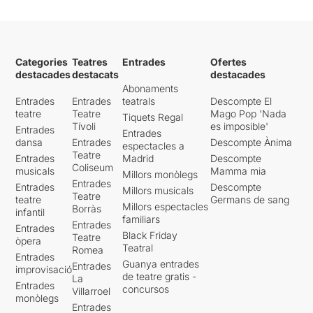
Categories
Teatres
Entrades
Ofertes
destacades
destacats
destacades
Abonaments
Entrades
Entrades
teatrals
Descompte El
teatre
Teatre
Mago Pop 'Nada
Tiquets Regal
Tívoli
es imposible'
Entrades
Entrades
dansa
Entrades
Descompte Ànima
espectacles a
Teatre
Entrades
Madrid
Descompte
Coliseum
musicals
Mamma mia
Millors monòlegs
Entrades
Entrades
Descompte
Millors musicals
Teatre
teatre
Germans de sang
Millors espectacles
Borràs
infantil
familiars
Entrades
Entrades
Black Friday
Teatre
òpera
Teatral
Romea
Entrades
Guanya entrades
Entrades
improvisació
de teatre gratis -
La
Entrades
concursos
Villarroel
monòlegs
Entrades