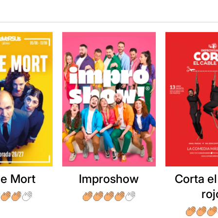
e Mort
Improshow
Corta el
roj