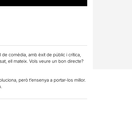
de comèdia, amb èxit de públic i crítica,
t, ell mateix. Vols veure un bon directe?
oluciona, però t’ensenya a portar-los millor.
.