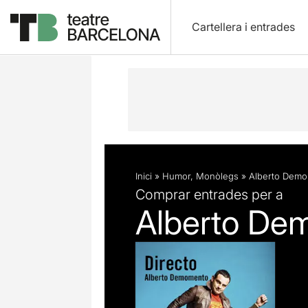
Cartellera i entrades
Descripció
Fitxa artística
Inici
»
Humor
,
Monòlegs
»
Alberto Demo
Comprar entrades per a
Alberto De