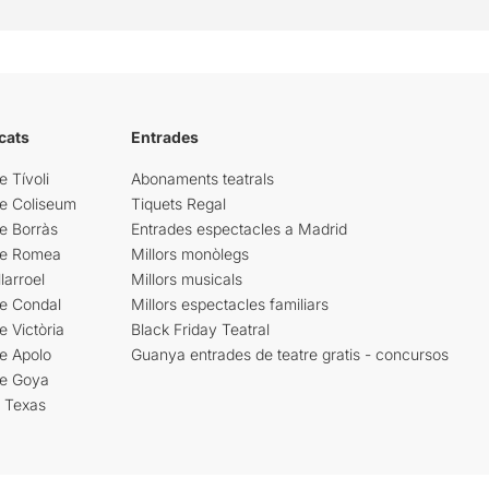
cats
Entrades
e Tívoli
Abonaments teatrals
re Coliseum
Tiquets Regal
e Borràs
Entrades espectacles a Madrid
re Romea
Millors monòlegs
larroel
Millors musicals
re Condal
Millors espectacles familiars
e Victòria
Black Friday Teatral
e Apolo
Guanya entrades de teatre gratis - concursos
re Goya
i Texas