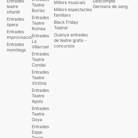
Entrades
Descompte
Millors musicals
Teatre
teatre
Germans de sang
Millors espectacles
Borràs
infantil
familiars
Entrades
Entrades
Black Friday
Teatre
òpera
Teatral
Romea
Entrades
Guanya entrades
Entrades
improvisació
de teatre gratis -
La
Entrades
concursos
Villarroel
monòlegs
Entrades
Teatre
Condal
Entrades
Teatre
Victòria
Entrades
Teatre
Apolo
Entrades
Teatre
Goya
Entrades
Espai
Texas