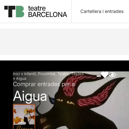
Cartellera i entrades
Descripció
Fitxa artística
Fotos i vídeos
Inici
»
Infantil
,
Proximitat
,
Teatre
,
Titelles
»
Aigua
Comprar entrades per a
Aigua