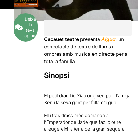
Deixa
la
teva
opinió
Cacauet teatre
presenta
Aigua,
un
espectacle de
teatre de llums i
ombres amb música en directe per a
tota la familia.
Sinopsi
El petit drac Liu Xiaulong veu patir l’amiga
Xen i la seva gent per falta d’aigua.
Ell i tres dracs més demanen a
l’Emperador de Jade que faci ploure i
alleugereixi la terra de la gran sequera.