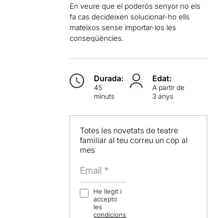
En veure que el poderós senyor no els
fa cas decideixen solucionar-ho ells
mateixos sense importar-los les
conseqüències.
Durada:
Edat:
45
A partir de
minuts
3 anys
Totes les novetats de teatre
familiar al teu correu un cop al
mes
He llegit i
accepto
les
condicions