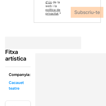
d'ús
de la
web i la
política de
privacitat
.
*
Fitxa
artística
Companyia:
Cacauet
teatre