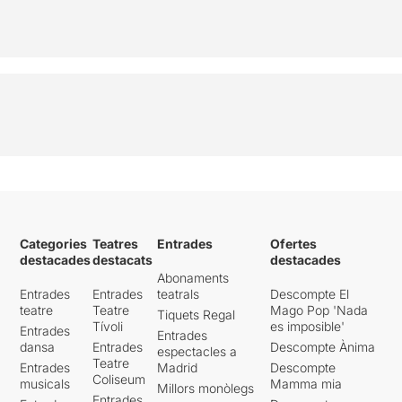
Categories
Teatres
Entrades
Ofertes
destacades
destacats
destacades
Abonaments
Entrades
Entrades
teatrals
Descompte El
teatre
Teatre
Mago Pop 'Nada
Tiquets Regal
Tívoli
es imposible'
Entrades
Entrades
dansa
Entrades
Descompte Ànima
espectacles a
Teatre
Entrades
Madrid
Descompte
Coliseum
musicals
Mamma mia
Millors monòlegs
Entrades