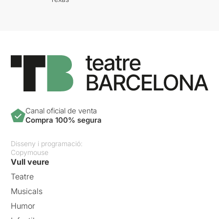
Canal oficial de venta
Compra 100% segura
Disseny i programació:
Copymouse
Vull veure
Teatre
Musicals
Humor