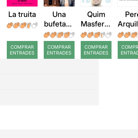
La truita
Una
Quim
Per
bufetada
Masferre
Arqui
a temps
r: Temps
: Cor
romp
COMPRAR
COMPRAR
COMPRAR
COMP
ENTRADES
ENTRADES
ENTRADES
ENTRA