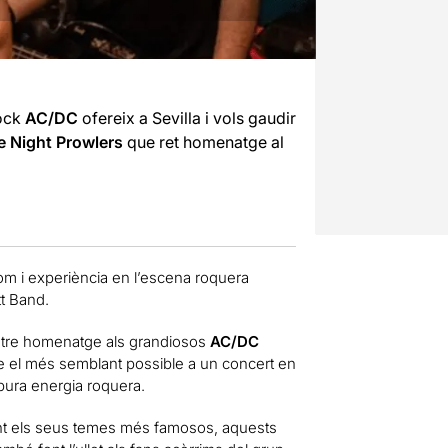
rock
AC/DC
ofereix a Sevilla i vols gaudir
e Night Prowlers
que ret homenatge al
 i experiència en l’escena roquera
tt Band.
retre homenatge als grandiosos
AC/DC
le el més semblant possible a un concert en
pura energia roquera.
cant els seus temes més famosos, aquests