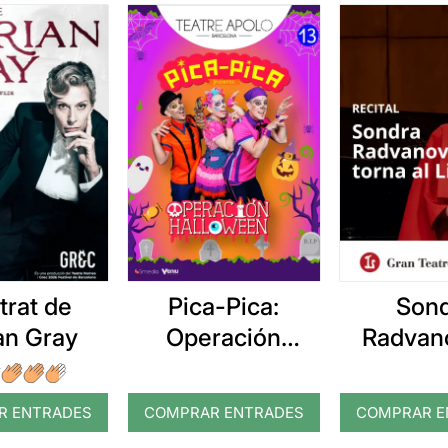
etrat de
Pica-Pica:
Son
an Gray
Operación
Radvan
Halloween
torna al
R ENTRADES
COMPRAR ENTRADES
COMPRAR E