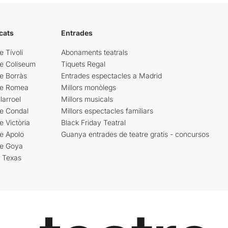
cats
Entrades
e Tívoli
Abonaments teatrals
re Coliseum
Tiquets Regal
e Borràs
Entrades espectacles a Madrid
re Romea
Millors monòlegs
larroel
Millors musicals
re Condal
Millors espectacles familiars
e Victòria
Black Friday Teatral
e Apolo
Guanya entrades de teatre gratis - concursos
re Goya
i Texas