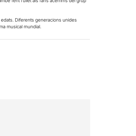
mbé fent l’ullet als fans acèrrims del grup
s edats. Diferents generacions unides
ama musical mundial.