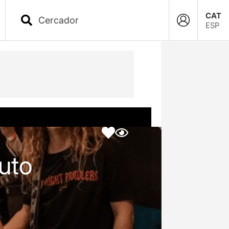
CAT
ESP
uto