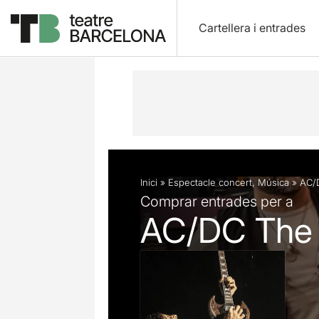
Cartellera i entrades
Descripció
Fitxa artística
Fotos i 
Inici
»
Espectacle concert
,
Música
»
AC/D
Comprar entrades per a
AC/DC The N