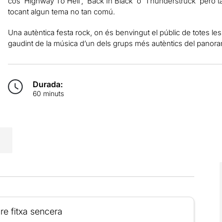
cos ‘Highway To Hell’, ‘Back In Black’ o ‘Thunderstruck’ però ta
tocant algun tema no tan comú.
Una autèntica festa rock, on és benvingut el públic de totes le
gaudint de la música d’un dels grups més autèntics del panor
Durada:
60 minuts
re fitxa sencera