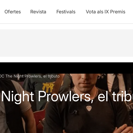
Ofertes
Revista
Festivals
Vota als IX Premis
vídeos
C The Night Prowlers, el tributo
ight Prowlers, el trib