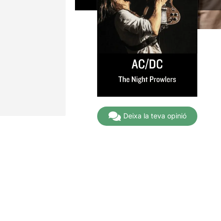
Deixa la teva opinió