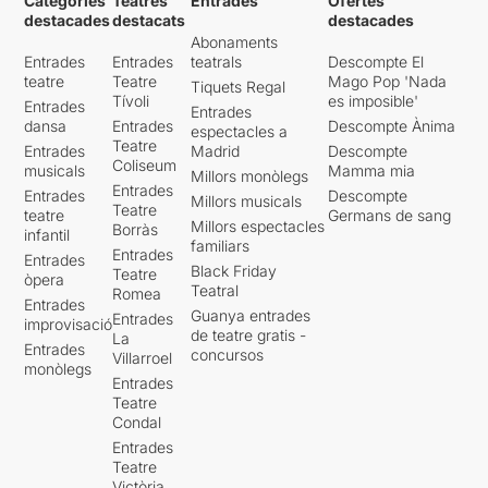
Categories
Teatres
Entrades
Ofertes
destacades
destacats
destacades
Abonaments
Entrades
Entrades
teatrals
Descompte El
teatre
Teatre
Mago Pop 'Nada
Tiquets Regal
Tívoli
es imposible'
Entrades
Entrades
dansa
Entrades
Descompte Ànima
espectacles a
Teatre
Entrades
Madrid
Descompte
Coliseum
musicals
Mamma mia
Millors monòlegs
Entrades
Entrades
Descompte
Millors musicals
Teatre
teatre
Germans de sang
Millors espectacles
Borràs
infantil
familiars
Entrades
Entrades
Black Friday
Teatre
òpera
Teatral
Romea
Entrades
Guanya entrades
Entrades
improvisació
de teatre gratis -
La
Entrades
concursos
Villarroel
monòlegs
Entrades
Teatre
Condal
Entrades
Teatre
Victòria