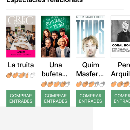
La truita
Una
Quim
Per
bufetada
Masferre
Arqui
a temps
r: Temps
: Cor
romp
COMPRAR
COMPRAR
COMPRAR
COMP
ENTRADES
ENTRADES
ENTRADES
ENTRA