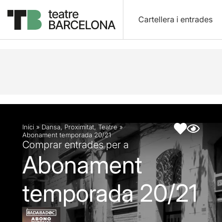
Cartellera i entrades
Descripció
Fitxa artística
Inici
»
Dansa
,
Proximitat
,
Teatre
»
Abonament temporada 20/21
Comprar entrades per a
Abonament
temporada 20/21