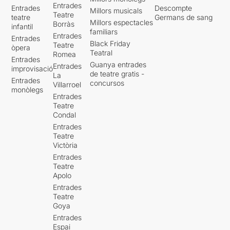
Entrades
Entrades
Descompte
Millors musicals
Teatre
teatre
Germans de sang
Millors espectacles
Borràs
infantil
familiars
Entrades
Entrades
Black Friday
Teatre
òpera
Teatral
Romea
Entrades
Guanya entrades
Entrades
improvisació
de teatre gratis -
La
Entrades
concursos
Villarroel
monòlegs
Entrades
Teatre
Condal
Entrades
Teatre
Victòria
Entrades
Teatre
Apolo
Entrades
Teatre
Goya
Entrades
Espai