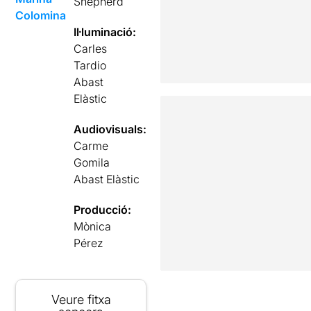
Shepherd
Colomina
Il·luminació:
Carles
Tardio
Abast
Elàstic
Audiovisuals:
Carme
Gomila
Abast Elàstic
Producció:
Mònica
Pérez
Veure fitxa