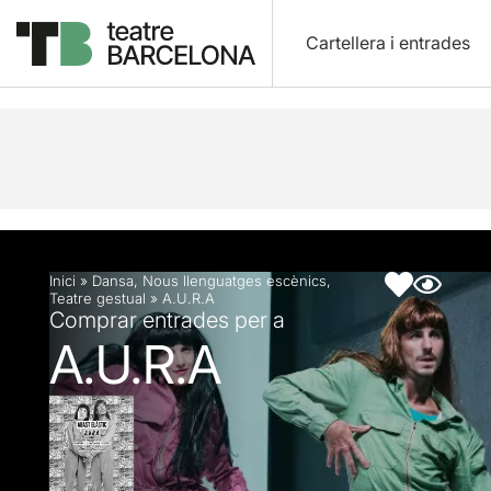
Cartellera i entrades
Descripció
Fitxa artística
Inici
»
Dansa
,
Nous llenguatges escènics
,
Teatre gestual
»
A.U.R.A
Comprar entrades per a
A.U.R.A