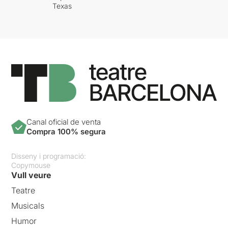
Texas
Canal oficial de venta
Compra 100% segura
Disseny i programació:
Copymouse
Vull veure
Teatre
Musicals
Humor