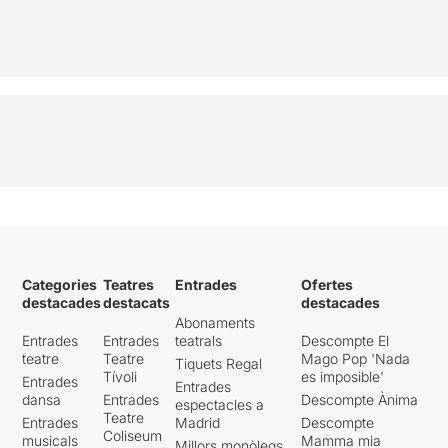
Categories
Teatres
Entrades
Ofertes
destacades
destacats
destacades
Abonaments
Entrades
Entrades
teatrals
Descompte El
teatre
Teatre
Mago Pop 'Nada
Tiquets Regal
Tívoli
es imposible'
Entrades
Entrades
dansa
Entrades
Descompte Ànima
espectacles a
Teatre
Entrades
Madrid
Descompte
Coliseum
musicals
Mamma mia
Millors monòlegs