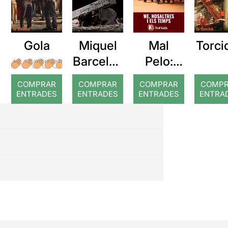
Gola
Miquel
Torci
Mal
Barcelon
Pelo:
a: Rojos
WE.
COMPRAR
COMPRAR
COMPRAR
COMP
Nosaltre
ENTRADES
ENTRADES
ENTRADES
ENTRA
s i els
temps