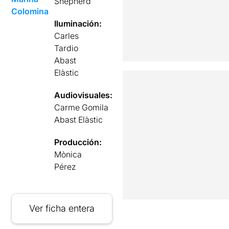
Shepherd
Colomina
Iluminación:
Carles
Tardio
Abast
Elàstic
Audiovisuales:
Carme Gomila
Abast Elàstic
Producción:
Mònica
Pérez
Ver ficha entera