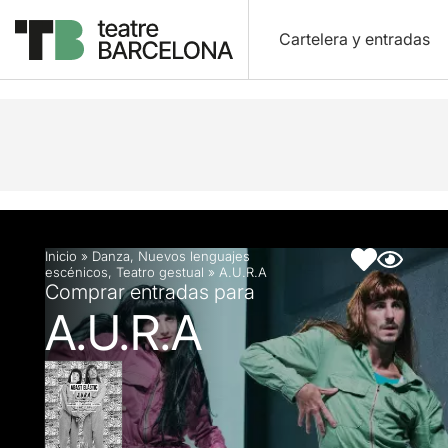
Cartelera y entradas
Descripción
Ficha artística
Inicio
»
Danza
,
Nuevos lenguajes
escénicos
,
Teatro gestual
»
A.U.R.A
Comprar entradas para
A.U.R.A