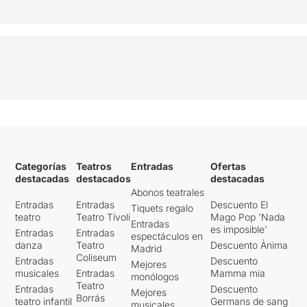
Categorías
Teatros
Entradas
Ofertas
destacadas
destacados
destacadas
Abonos teatrales
Entradas
Entradas
Descuento El
Tiquets regalo
teatro
Teatro Tívoli
Mago Pop 'Nada
Entradas
es imposible'
Entradas
Entradas
espectáculos en
danza
Teatro
Descuento Ànima
Madrid
Coliseum
Entradas
Descuento
Mejores
musicales
Entradas
Mamma mia
monólogos
Teatro
Entradas
Descuento
Mejores
Borrás
teatro infantil
Germans de sang
musicales