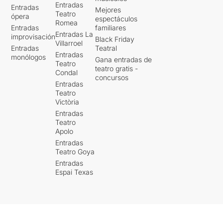
Entradas
Entradas
Mejores
Teatro
ópera
espectáculos
Romea
Entradas
familiares
Entradas La
improvisación
Black Friday
Villarroel
Entradas
Teatral
Entradas
monólogos
Gana entradas de
Teatro
teatro gratis -
Condal
concursos
Entradas
Teatro
Victòria
Entradas
Teatro
Apolo
Entradas
Teatro Goya
Entradas
Espai Texas