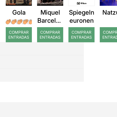
Gola
Miquel
Spiegeln
Natz
Barcelon
euronen
a: Rojos
COMPRAR
COMPRAR
COMPRAR
COMP
ENTRADAS
ENTRADAS
ENTRADAS
ENTRA