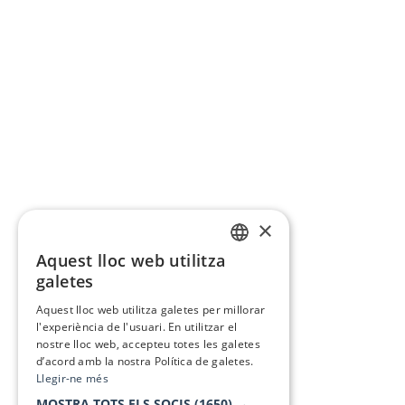
×
Aquest lloc web utilitza
CATALAN
galetes
SPANISH
Aquest lloc web utilitza galetes per millorar
l'experiència de l'usuari. En utilitzar el
nostre lloc web, accepteu totes les galetes
d’acord amb la nostra Política de galetes.
Llegir-ne més
MOSTRA TOTS ELS SOCIS
(1650) →