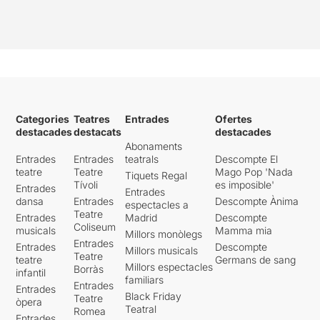
Categories
Teatres
Entrades
Ofertes
destacades
destacats
destacades
Abonaments
Entrades
Entrades
teatrals
Descompte El
teatre
Teatre
Mago Pop 'Nada
Tiquets Regal
Tívoli
es imposible'
Entrades
Entrades
dansa
Entrades
Descompte Ànima
espectacles a
Teatre
Entrades
Madrid
Descompte
Coliseum
musicals
Mamma mia
Millors monòlegs
Entrades
Entrades
Descompte
Millors musicals
Teatre
teatre
Germans de sang
Millors espectacles
Borràs
infantil
familiars
Entrades
Entrades
Black Friday
Teatre
òpera
Teatral
Romea
Entrades