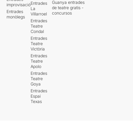
Guanya entrades
Entrades
improvisació
de teatre gratis -
La
Entrades
concursos
Villarroel
monòlegs
Entrades
Teatre
Condal
Entrades
Teatre
Victòria
Entrades
Teatre
Apolo
Entrades
Teatre
Goya
Entrades
Espai
Texas