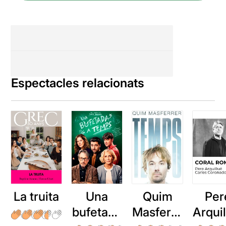
Espectacles relacionats
La truita
Una
Quim
Per
bufetada
Masferre
Arqui