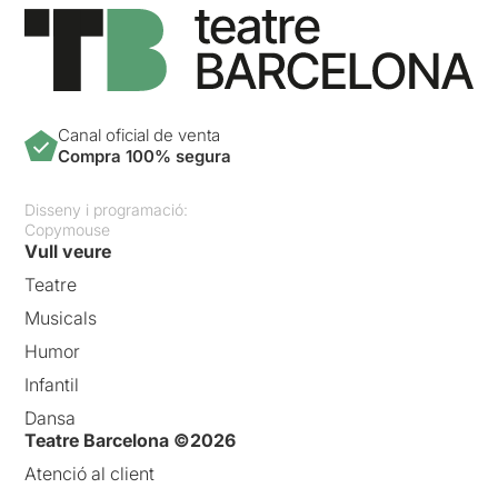
Canal oficial de venta
Compra 100% segura
Disseny i programació:
Copymouse
Vull veure
Teatre
Musicals
Humor
Infantil
Dansa
Teatre Barcelona ©2026
Atenció al client