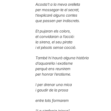
Acosta’t a la meva orelleta
per mossegar-te el secret,
t’explicaré alguns contes
que passen per indiscrets.
Et pujaran els colors,
et convidaran a l’acció:
la sirena, el seu pirata
i el pèsols sense cocció.
També hi haurà alguna història
d’aquarel·la i exotisme
perquè ens reunirem
per honrar l’erotisme.
I per drenar una mica
i gaudir de la prosa
entre tots formarem
“La simfonia joiosa”.