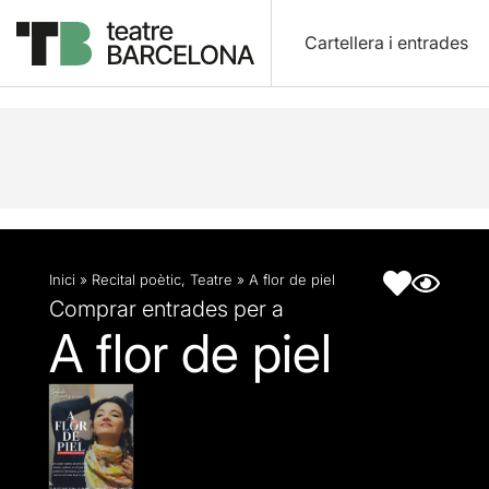
Cartellera i entrades
Descripció
Fitxa artística
Inici
»
Recital poètic
,
Teatre
»
A flor de piel
Comprar entrades per a
A flor de piel