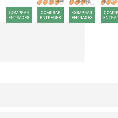
a temps
r: Temps
: Cor
romp
COMPRAR
COMPRAR
COMPRAR
COMP
ENTRADES
ENTRADES
ENTRADES
ENTRA