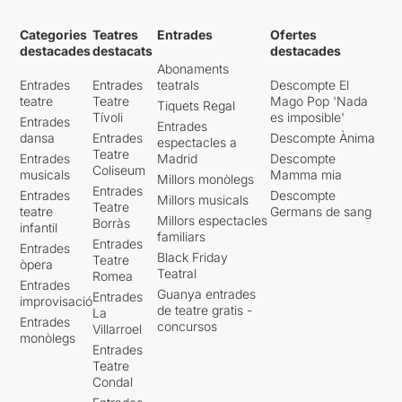
Categories
Teatres
Entrades
Ofertes
destacades
destacats
destacades
Abonaments
Entrades
Entrades
teatrals
Descompte El
teatre
Teatre
Mago Pop 'Nada
Tiquets Regal
Tívoli
es imposible'
Entrades
Entrades
dansa
Entrades
Descompte Ànima
espectacles a
Teatre
Entrades
Madrid
Descompte
Coliseum
musicals
Mamma mia
Millors monòlegs
Entrades
Entrades
Descompte
Millors musicals
Teatre
teatre
Germans de sang
Millors espectacles
Borràs
infantil
familiars
Entrades
Entrades
Black Friday
Teatre
òpera
Teatral
Romea
Entrades
Guanya entrades
Entrades
improvisació
de teatre gratis -
La
Entrades
concursos
Villarroel
monòlegs
Entrades
Teatre
Condal