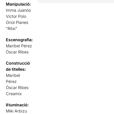
Manipulació:
Imma Juanós
Víctor Polo
Oriol Planes
"Ritxi"
Escenografia:
Maribel Pérez
Òscar Ribes
Construcció
de titelles:
Maribel
Pérez
Òscar Ribes
Creamix
Il·luminació:
Miki Arbizu