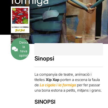
Deixa
la
teva
opinió
Sinopsi
La companyia de teatre, animació i
titelles
Xip Xap
porten a escena la faula
de
La cigala i la formiga
per fer passar
una bona estona a petits, mitjans i grans.
SINOPSI