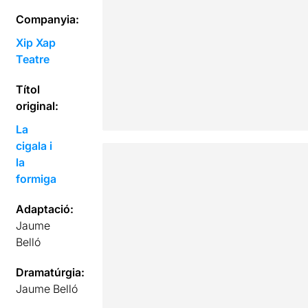
Companyia:
Xip Xap
Teatre
Títol
original:
La
cigala i
la
formiga
Adaptació:
Jaume
Belló
Dramatúrgia:
Jaume Belló