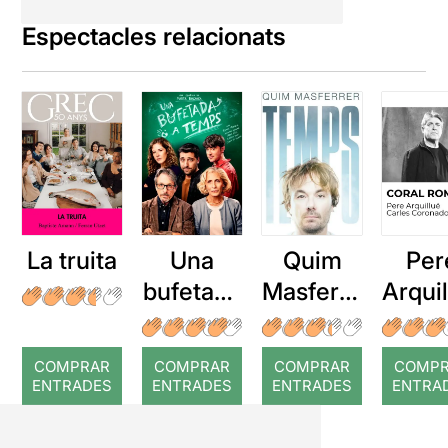
Espectacles relacionats
La truita
Una
Quim
Per
bufetada
Masferre
Arqui
a temps
r: Temps
: Cor
romp
COMPRAR
COMPRAR
COMPRAR
COMP
ENTRADES
ENTRADES
ENTRADES
ENTRA