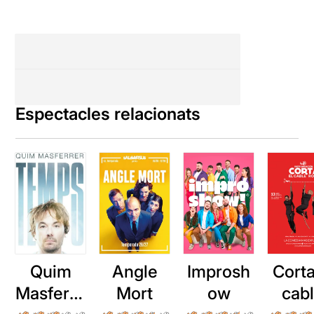
Espectacles relacionats
Quim
Angle
Improsh
Corta
Masferre
Mort
ow
cab