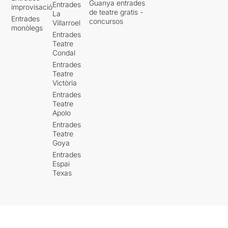
Guanya entrades
Entrades
improvisació
de teatre gratis -
La
Entrades
concursos
Villarroel
monòlegs
Entrades
Teatre
Condal
Entrades
Teatre
Victòria
Entrades
Teatre
Apolo
Entrades
Teatre
Goya
Entrades
Espai
Texas