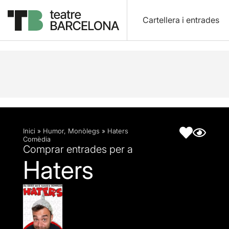
Cartellera i entrades
Descripció
Fitxa artística
Inici
»
Humor
,
Monòlegs
»
Haters
Comèdia
Comprar entrades per a
Haters