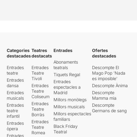
Categories
Teatres
Entrades
Ofertes
destacades
destacats
destacades
Abonaments
Entrades
Entrades
teatrals
Descompte El
teatre
Teatre
Mago Pop 'Nada
Tiquets Regal
Tívoli
es imposible'
Entrades
Entrades
dansa
Entrades
Descompte Ànima
espectacles a
Teatre
Entrades
Madrid
Descompte
Coliseum
musicals
Mamma mia
Millors monòlegs
Entrades
Entrades
Descompte
Millors musicals
Teatre
teatre
Germans de sang
Millors espectacles
Borràs
infantil
familiars
Entrades
Entrades
Black Friday
Teatre
òpera
Teatral
Romea
Entrades