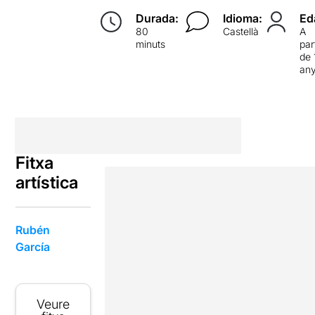
Durada:
Idioma:
Ed
80
Castellà
A
minuts
par
de 
an
Fitxa
artística
Rubén
García
Veure