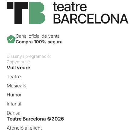
Canal oficial de venta
Compra 100% segura
Disseny i programació:
Copymouse
Vull veure
Teatre
Musicals
Humor
Infantil
Dansa
Teatre Barcelona ©2026
Atenció al client