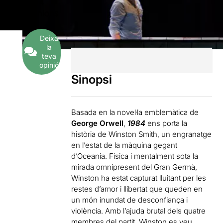
4
Opinions
Deixa
la
teva
opinió
Sinopsi
Basada en la novel·la emblemàtica de
George Orwell
,
1984
ens porta la
història de Winston Smith, un engranatge
en l’estat de la màquina gegant
d’Oceania. Física i mentalment sota la
mirada omnipresent del Gran Germà,
Winston ha estat capturat lluitant per les
restes d’amor i llibertat que queden en
un món inundat de desconfiança i
violència. Amb l’ajuda brutal dels quatre
membres del partit, Winston es veu