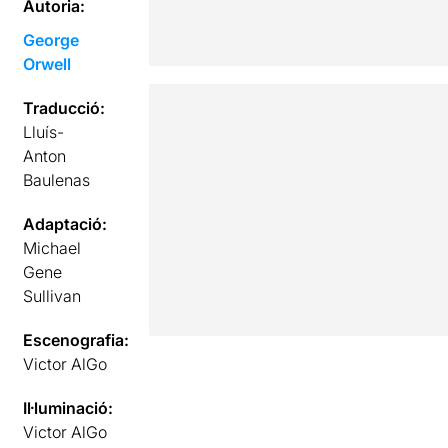
Autoria:
George
Orwell
Traducció:
Lluís-
Anton
Baulenas
Adaptació:
Michael
Gene
Sullivan
Escenografia:
Victor AlGo
Il·luminació:
Victor AlGo