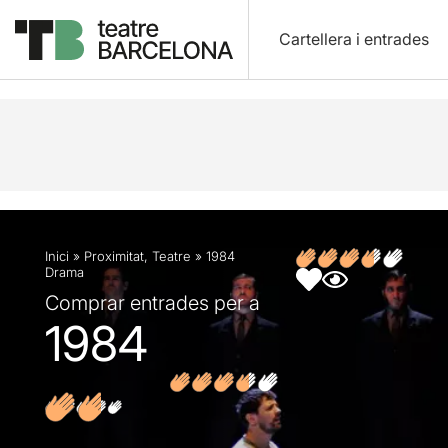
Cartellera i entrades
Descripció
Fitxa artística
Fotos i vídeos
Opin
Inici
»
Proximitat
,
Teatre
»
1984
Drama
Comprar entrades per a
1984