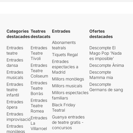
Categories
Teatres
Entrades
Ofertes
destacades
destacats
destacades
Abonaments
Entrades
Entrades
teatrals
Descompte El
teatre
Teatre
Mago Pop 'Nada
Tiquets Regal
Tívoli
es imposible'
Entrades
Entrades
dansa
Entrades
Descompte Ànima
espectacles a
Teatre
Entrades
Madrid
Descompte
Coliseum
musicals
Mamma mia
Millors monòlegs
Entrades
Entrades
Descompte
Millors musicals
Teatre
teatre
Germans de sang
Millors espectacles
Borràs
infantil
familiars
Entrades
Entrades
Black Friday
Teatre
òpera
Teatral
Romea
Entrades
Guanya entrades
Entrades
improvisació
de teatre gratis -
La
Entrades
concursos
Villarroel
monòlegs