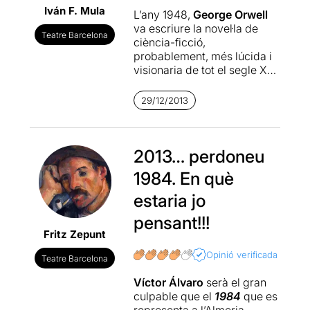
Iván F. Mula
L’any 1948,
George Orwell
va escriure la novel·la de
Teatre Barcelona
ciència-ficció,
probablement, més lúcida i
visionaria de tot el segle XX.
El fet és que, no per
casualitat, la va titular
1984
,
29/12/2013
invertint les dues darreres
xifres de l’any en que la va
crear. Les històries
futuristes, contràriament al
2013… perdoneu
que s’acostuma a pensar, no
1984. En què
parlen del futur sinó del
moment present en que són
estaria jo
concebudes. A través de
pensant!!!
l’exageració i el pessimisme,
Fritz Zepunt
intenten fer una radiografia
dels mals de la seva època,
Opinió verificada
Teatre Barcelona
projectant-los en una versió
avançada d’ells mateixos. La
Víctor Álvaro
serà el gran
grandesa de
1984
és la
culpable que el
1984
que es
sorprenent clarividència
representa a l’Almeria