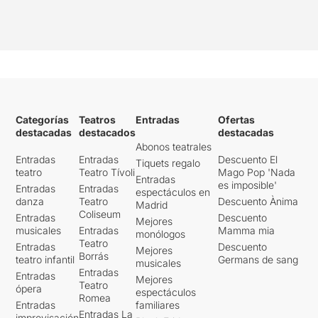
Categorías
Teatros
Entradas
Ofertas
destacadas
destacados
destacadas
Abonos teatrales
Entradas
Entradas
Descuento El
Tiquets regalo
teatro
Teatro Tívoli
Mago Pop 'Nada
Entradas
es imposible'
Entradas
Entradas
espectáculos en
danza
Teatro
Descuento Ànima
Madrid
Coliseum
Entradas
Descuento
Mejores
musicales
Entradas
Mamma mia
monólogos
Teatro
Entradas
Descuento
Mejores
Borrás
teatro infantil
Germans de sang
musicales
Entradas
Entradas
Mejores
Teatro
ópera
espectáculos
Romea
Entradas
familiares
Entradas La
improvisación