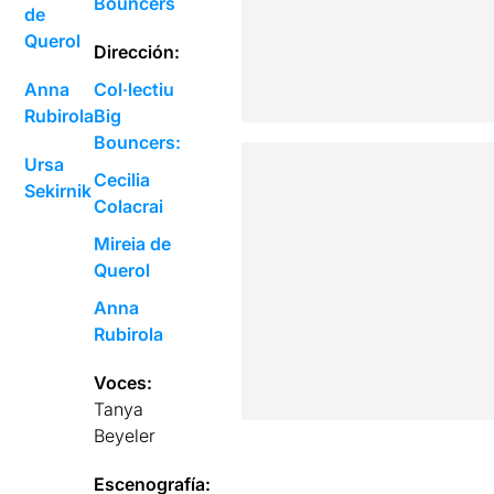
Bouncers
de
Querol
Dirección:
Anna
Col·lectiu
Rubirola
Big
Bouncers:
Ursa
Cecilia
Sekirnik
Colacrai
Mireia de
Querol
Anna
Rubirola
Voces:
Tanya
Beyeler
Escenografía: