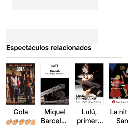
Espectáculos relacionados
Gola
Miquel
Lulú,
La ni
Barcelon
primera
San