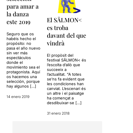
para amar a
la danza
El SÂLMON<
este 2019
es troba
davant del que
Seguro que os
habéis hecho el
vindrà
propósito: no
pasa el año nuevo
sin ver más
El propòsit del
espectáculos
festival SÂLMON< és
donde el
l’escolta d’allò que
movimiento sea el
succeeix a
protagonista. Aquí
l’actualitat. “A totes
os hacemos una
se’ns fa evident que
selección, porque
les condiciones han
hay algunos […]
canviat. L’escenari és
un altre i el paisatge
14 enero 2019
ha començat a
desdibuixar-se […]
31 enero 2018