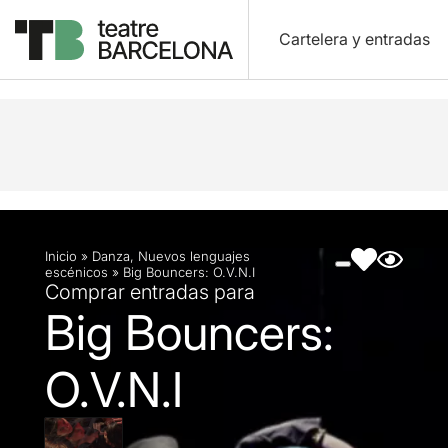
Cartelera y entradas
Descripción
Ficha artística
Fotos y vídeos
Ar
Inicio
»
Danza
,
Nuevos lenguajes
escénicos
»
Big Bouncers: O.V.N.I
Comprar entradas para
Big Bouncers:
O.V.N.I