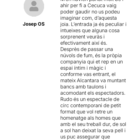
ahir per fi a Cecuca vaig
poder gaudir no us podeu
imaginar com, d’aquesta
Josep OS
joia. L’entrada ja és peculiar i
intueixes que alguna cosa
sorprenent veuràs i
efectivament així és.
Desprès de passar una
núvols de fum, és la pròpia
companyia qui et rep en un
espai íntim i màgic i
conforme vas entrant, el
mateix Alcantara va muntant
bancs amb taulons i
acomodant els espectadors.
Rudo és un espectacle de
circ contemporani de petit
format que vol retre un
homenatge als homes que
amb el seu treball dur, de sol
a sol han deixat la seva pell i
us puc assegurar que