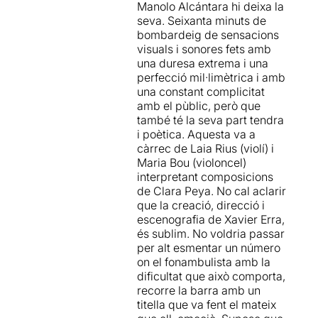
Manolo Alcántara hi deixa la
seva. Seixanta minuts de
bombardeig de sensacions
visuals i sonores fets amb
una duresa extrema i una
perfecció mil·limètrica i amb
una constant complicitat
amb el pùblic, però que
també té la seva part tendra
i poètica. Aquesta va a
càrrec de Laia Rius (violí) i
Maria Bou (violoncel)
interpretant composicions
de Clara Peya. No cal aclarir
que la creació, direcció i
escenografia de Xavier Erra,
és sublim. No voldria passar
per alt esmentar un número
on el fonambulista amb la
dificultat que això comporta,
recorre la barra amb un
titella que va fent el mateix