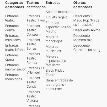
Categorías
Teatros
Entradas
Ofertas
destacadas
destacados
destacadas
Abonos teatrales
Entradas
Entradas
Descuento El
Tiquets regalo
teatro
Teatro Tívoli
Mago Pop 'Nada
Entradas
es imposible'
Entradas
Entradas
espectáculos en
danza
Teatro
Descuento Ànima
Madrid
Coliseum
Entradas
Descuento
Mejores
musicales
Entradas
Mamma mia
monólogos
Teatro
Entradas
Descuento
Mejores
Borrás
teatro infantil
Germans de sang
musicales
Entradas
Entradas
Mejores
Teatro
ópera
espectáculos
Romea
Entradas
familiares
Entradas La
improvisación
Black Friday
Villarroel
Entradas
Teatral
Entradas
monólogos
Gana entradas de
Teatro
teatro gratis -
Condal
concursos
Entradas
Teatro
Victòria
Entradas