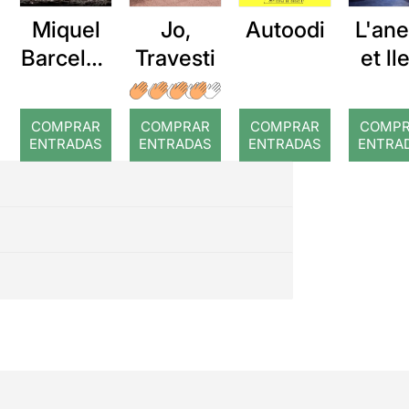
Miquel
Jo,
Autoodi
L'an
Barcelon
Travesti
et ll
a: Rojos
COMPRAR
COMPRAR
COMPRAR
COMP
ENTRADAS
ENTRADAS
ENTRADAS
ENTRA