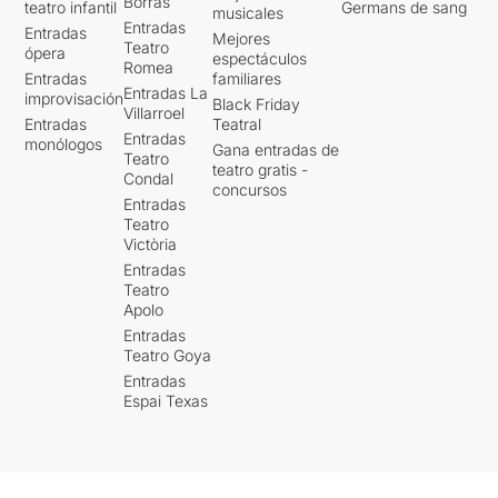
Borrás
teatro infantil
Germans de sang
musicales
Entradas
Entradas
Mejores
Teatro
ópera
espectáculos
Romea
Entradas
familiares
Entradas La
improvisación
Black Friday
Villarroel
Entradas
Teatral
Entradas
monólogos
Gana entradas de
Teatro
teatro gratis -
Condal
concursos
Entradas
Teatro
Victòria
Entradas
Teatro
Apolo
Entradas
Teatro Goya
Entradas
Espai Texas