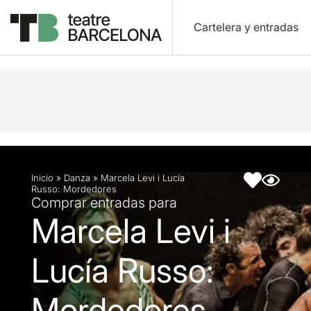
Cartelera y entradas
Descripción
Ficha artística
Inicio
»
Danza
»
Marcela Levi i Lucía
Russo: Mordedores
Comprar entradas para
Marcela Levi i
Lucía Russo:
Mordedores