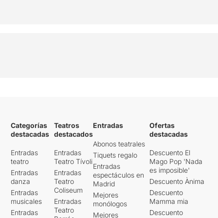
Categorías
Teatros
Entradas
Ofertas
destacadas
destacados
destacadas
Abonos teatrales
Entradas
Entradas
Descuento El
Tiquets regalo
teatro
Teatro Tívoli
Mago Pop 'Nada
Entradas
es imposible'
Entradas
Entradas
espectáculos en
danza
Teatro
Descuento Ànima
Madrid
Coliseum
Entradas
Descuento
Mejores
musicales
Entradas
Mamma mia
monólogos
Teatro
Entradas
Descuento
Mejores