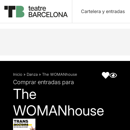
Cartelera y entradas
Descripción
Ficha artística
Inicio
»
Danza
»
The WOMANhouse
Comprar entradas para
The
WOMANhouse