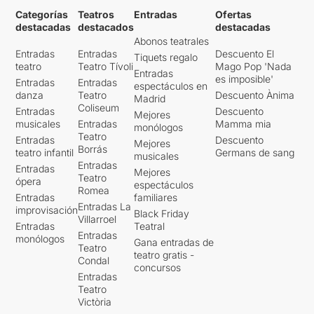
Categorías
Teatros
Entradas
Ofertas
destacadas
destacados
destacadas
Abonos teatrales
Entradas
Entradas
Descuento El
Tiquets regalo
teatro
Teatro Tívoli
Mago Pop 'Nada
Entradas
es imposible'
Entradas
Entradas
espectáculos en
danza
Teatro
Descuento Ànima
Madrid
Coliseum
Entradas
Descuento
Mejores
musicales
Entradas
Mamma mia
monólogos
Teatro
Entradas
Descuento
Mejores
Borrás
teatro infantil
Germans de sang
musicales
Entradas
Entradas
Mejores
Teatro
ópera
espectáculos
Romea
Entradas
familiares
Entradas La
improvisación
Black Friday
Villarroel
Entradas
Teatral
Entradas
monólogos
Gana entradas de
Teatro
teatro gratis -
Condal
concursos
Entradas
Teatro
Victòria