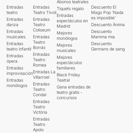
Abonos teatrales
Entradas
Entradas
Descuento El
Tiquets regalo
teatro
Teatro Tívoli
Mago Pop 'Nada
Entradas
es imposible'
Entradas
Entradas
espectáculos en
danza
Teatro
Descuento Ànima
Madrid
Coliseum
Entradas
Descuento
Mejores
musicales
Entradas
Mamma mia
monólogos
Teatro
Entradas
Descuento
Mejores
Borrás
teatro infantil
Germans de sang
musicales
Entradas
Entradas
Mejores
Teatro
ópera
espectáculos
Romea
Entradas
familiares
Entradas La
improvisación
Black Friday
Villarroel
Entradas
Teatral
Entradas
monólogos
Gana entradas de
Teatro
teatro gratis -
Condal
concursos
Entradas
Teatro
Victòria
Entradas
Teatro
Apolo