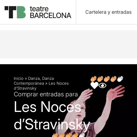
Cartelera y entradas
Descripción
Ficha artística
Inicio
»
Danza
,
Danza
Contemporánea
»
Les Noces
d’Stravinsky
Comprar entradas para
Les Noces
d’Stravinsky