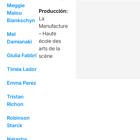
Meggie
Producción:
Malou
La
Blankschyn
Manufacture
– Haute
Mel
école des
Damianaki
arts de la
Giulia Fabbri
scène
Timéa Lador
Emma Perez
Tristan
Richon
Robinson
Starck
Natasha