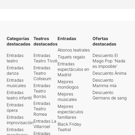
Categorías
Teatros
Entradas
Ofertas
destacadas
destacados
destacadas
Abonos teatrales
Entradas
Entradas
Descuento El
Tiquets regalo
teatro
Teatro Tívoli
Mago Pop 'Nada
Entradas
es imposible'
Entradas
Entradas
espectáculos en
danza
Teatro
Descuento Ànima
Madrid
Coliseum
Entradas
Descuento
Mejores
musicales
Entradas
Mamma mia
monólogos
Teatro
Entradas
Descuento
Mejores
Borrás
teatro infantil
Germans de sang
musicales
Entradas
Entradas
Mejores
Teatro
ópera
espectáculos
Romea
Entradas
familiares
Entradas La
improvisación
Black Friday
Villarroel
Entradas
Teatral
Entradas
monólogos