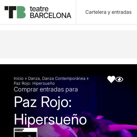
Cartelera y entradas
Descripción
Ficha artística
Fotos y vídeos
Inicio
»
Danza
,
Danza Contemporánea
»
Paz Rojo: Hipersueño
Comprar entradas para
Paz Rojo:
Hipersueño