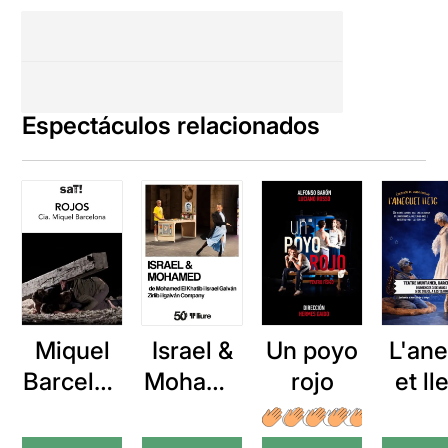
Espectáculos relacionados
Miquel
Israel &
Un poyo
L'an
Barcelon
Mohame
rojo
et ll
a: Rojos
d