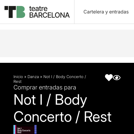
Cartelera y entradas
Descripción
Ficha artística
Inicio
»
Danza
»
Not I / Body Concerto /
Rest
Comprar entradas para
Not I / Body
Concerto / Rest