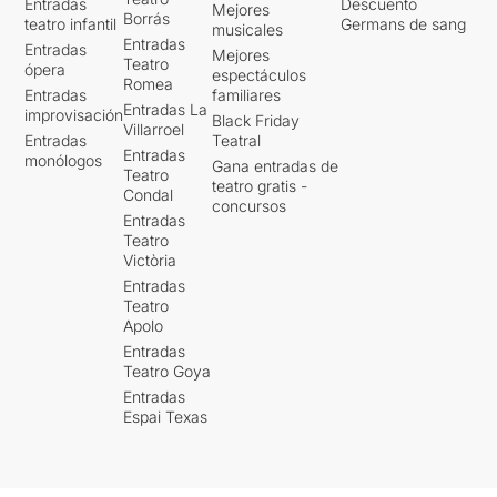
Entradas
Descuento
Mejores
Borrás
teatro infantil
Germans de sang
musicales
Entradas
Entradas
Mejores
Teatro
ópera
espectáculos
Romea
Entradas
familiares
Entradas La
improvisación
Black Friday
Villarroel
Entradas
Teatral
Entradas
monólogos
Gana entradas de
Teatro
teatro gratis -
Condal
concursos
Entradas
Teatro
Victòria
Entradas
Teatro
Apolo
Entradas
Teatro Goya
Entradas
Espai Texas