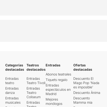
Categorías
Teatros
Entradas
Ofertas
destacadas
destacados
destacadas
Abonos teatrales
Entradas
Entradas
Descuento El
Tiquets regalo
teatro
Teatro Tívoli
Mago Pop 'Nada
Entradas
es imposible'
Entradas
Entradas
espectáculos en
danza
Teatro
Descuento Ànima
Madrid
Coliseum
Entradas
Descuento
Mejores
musicales
Entradas
Mamma mia
monólogos
Teatro