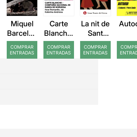
Miquel
Carte
La nit de
Auto
Barcelon
Blanche:
Sant
a: Rojos
How
Joan
COMPRAR
COMPRAR
COMPRAR
COMP
Romanti
ENTRADAS
ENTRADAS
ENTRADAS
ENTRA
c