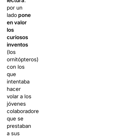
lectura
:
por un
lado
pone
en valor
los
curiosos
inventos
(los
ornitópteros)
con los
que
intentaba
hacer
volar a los
jóvenes
colaboradores
que se
prestaban
a sus