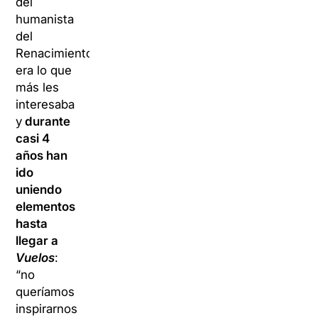
del
humanista
del
Renacimiento
era lo que
más les
interesaba
y
durante
casi 4
años han
ido
uniendo
elementos
hasta
llegar a
Vuelos
:
“no
queríamos
inspirarnos