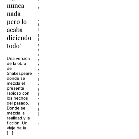
moda,
nunca
comedia”
no
nada
puede
pero lo
Abián Díaz ha
irrumpido con
no
acaba
fuerza en el
estarlo"
panorama
diciendo
humorístico
todo"
con un estilo
Actor,
único que ha
dramaturgo,
sabido
Una versión
director y
exprimir con
de la obra
docente,
el
de
Jaume
espectáculo
Shakespeare
Viñas ha
Show
donde se
desplegado
Patético,
mezcla el
una
donde
presente
trayectoria
música,
rabioso con
que toca
improvisación,
los hechos
todos los
vídeos
del pasado.
palos:
hilarantes y
Donde se
memoria,
participación
mezcla la
comedia y
[…]
realidad y la
musical,
ficción. Un
con títulos
7 julio 2026
viaje de la
como La
[…]
filla del mar
o Las trece.