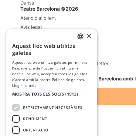
Dansa
Teatre Barcelona ©2026
Atenció al client
Avís legal
×
Política de privacitat
Aquest lloc web utilitza
Política de cookies
CATALAN
galetes
Condicions d’ús
SPANISH
Aquest lloc web utilitza galetes per millorar
Comunicacions comercials i Newsletter
l'experiència de l'usuari. En utilitzar el
Anuncia’t
nostre lloc web, accepteu totes les galetes
Vull rebre la newsletter de Teatre Barcelona amb 
d’acord amb la nostra Política de galetes.
Llegir-ne més
MOSTRA TOTS ELS SOCIS
(1913) →
ESTRICTAMENT NECESSÀRIES
RENDIMENT
ORIENTACIÓ
Amb el suport de