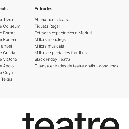
cats
Entrades
e Tívoli
Abonaments teatrals
re Coliseum
Tiquets Regal
e Borràs
Entrades espectacles a Madrid
re Romea
Millors monòlegs
larroel
Millors musicals
re Condal
Millors espectacles familiars
e Victòria
Black Friday Teatral
e Apolo
Guanya entrades de teatre gratis - concursos
re Goya
i Texas