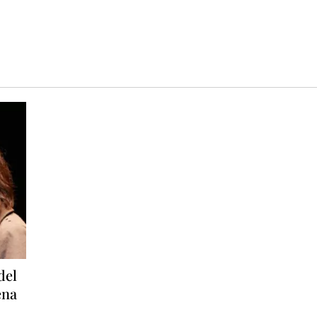
del
ena