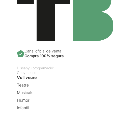
Canal oficial de venta
Compra 100% segura
Disseny i programació:
Copymouse
Vull veure
Teatre
Musicals
Humor
Infantil