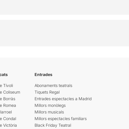
cats
Entrades
e Tívoli
Abonaments teatrals
re Coliseum
Tiquets Regal
e Borràs
Entrades espectacles a Madrid
re Romea
Millors monòlegs
larroel
Millors musicals
re Condal
Millors espectacles familiars
e Victòria
Black Friday Teatral