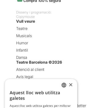
Compra 100% segura
Disseny i programació:
Copymouse
Vull veure
Teatre
Musicals
Humor
Infantil
Dansa
Teatre Barcelona ©2026
Atenció al client
Avís legal
×
Política de privacitat
Política de cookies
Aquest lloc web utilitza
CATALAN
galetes
Condicions d’ús
SPANISH
Comunicacions comercials i Newsletter
Aquest lloc web utilitza galetes per millorar