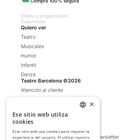
Compra 100% segura
Diseño y programación:
Copymouse
Quiero ver
Teatro
Musicales
Humor
Infantil
Danza
Teatro Barcelona ©2026
Atención al cliente
Aviso legal
×
Política de privacidad
Ese sitio web utiliza
CATALAN
Política de Cookies
cookies
SPANISH
Condiciones de uso
Este sitio web usa cookies para mejorar la
Comunicaciones comerciales y Newsletter
experiencia del usuario. Al utilizar nuestro