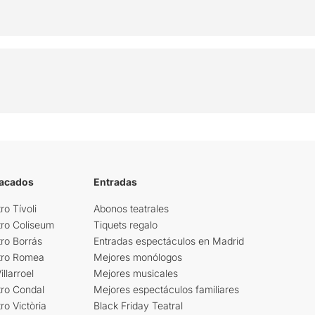
tacados
Entradas
ro Tívoli
Abonos teatrales
tro Coliseum
Tiquets regalo
ro Borrás
Entradas espectáculos en Madrid
tro Romea
Mejores monólogos
llarroel
Mejores musicales
tro Condal
Mejores espectáculos familiares
ro Victòria
Black Friday Teatral