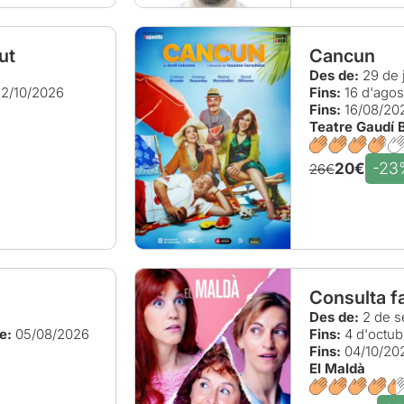
ut
Cancun
Des de:
29 de j
2/10/2026
Fins:
16 d'agos
Fins:
16/08/20
Teatre Gaudí 
-23
20€
26€
Consulta fa
Des de:
2 de s
e:
05/08/2026
Fins:
4 d'octub
Fins:
04/10/20
El Maldà