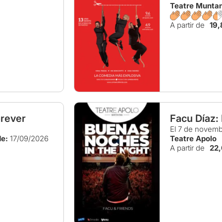
Teatre Munta
A partir de
19
rever
Facu Díaz:
El 7 de novem
e:
17/09/2026
Teatre Apolo
A partir de
22