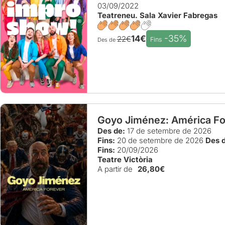
03/09/2022
Teatreneu. Sala Xavier Fabregas
-35%
14€
22€
Fins
Des de
Goyo Jiménez: América Fo
Des de:
17 de setembre de 2026
Fins:
20 de setembre de 2026
Des d
Fins:
20/09/2026
Teatre Victòria
A partir de
26,80€