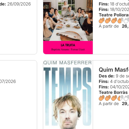
de:
26/09/2026
Fins:
18 d'octu
Fins:
18/10/20
Teatre Polior
A partir de
26
Quim Masf
Des de:
9 de s
07/2026
Fins:
4 d'octub
Fins:
04/10/20
Teatre Borràs
A partir de
29