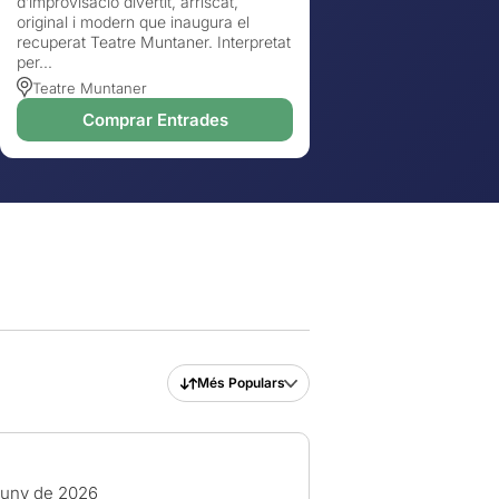
d’improvisació divertit, arriscat,
original i modern que inaugura el
recuperat Teatre Muntaner. Interpretat
per...
Teatre Muntaner
Comprar Entrades
Més Populars
juny de 2026