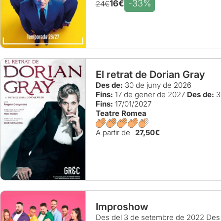
-33%
16€
24€
El retrat de Dorian Gray
Des de:
30 de juny de 2026
Fins:
17 de gener de 2027
Des de:
3
Fins:
17/01/2027
Teatre Romea
A partir de
27,50€
Improshow
Des del 3 de setembre de 2022
Des 