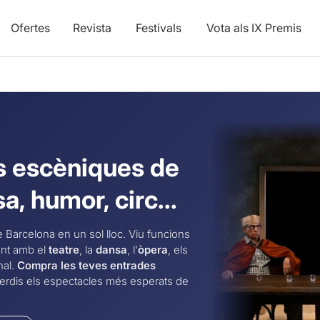
Ofertes
Revista
Festivals
Vota als IX Premis
ts escèniques de
a, humor, circ...
 Barcelona en un sol lloc. Viu funcions
ent amb el
teatre
, la
dansa
, l’
òpera
, els
nal.
Compra les teves entrades
perdis els espectacles més esperats de