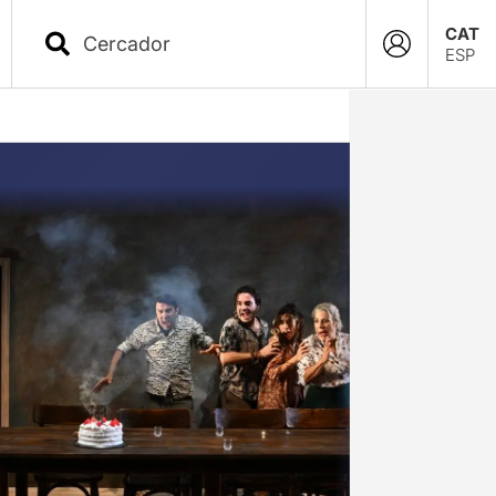
CAT
ESP