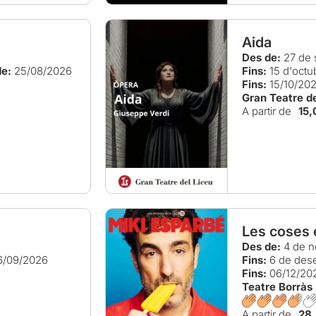
Aida
Des de:
27 de 
e:
25/08/2026
Fins:
15 d'octu
Fins:
15/10/20
Gran Teatre de
A partir de
15,
Les coses 
Des de:
4 de n
6/09/2026
Fins:
6 de des
Fins:
06/12/20
Teatre Borràs
A partir de
28