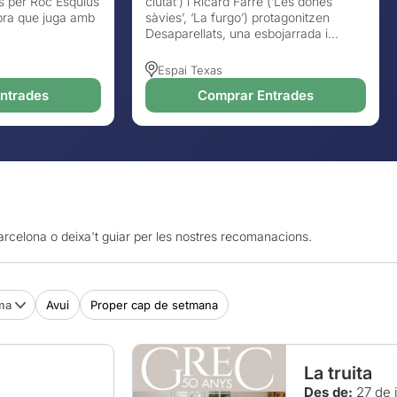
s per Roc Esquius
ciutat’) i Ricard Farré (‘Les dones
obra que juga amb
sàvies’, ‘La furgo’) protagonitzen
Desaparellats, una esbojarrada i...
Espai Texas
ntrades
Comprar Entrades
Barcelona o deixa't guiar per les nostres recomanacions.
ma
Avui
Proper cap de setmana
La truita
Des de:
27 de 