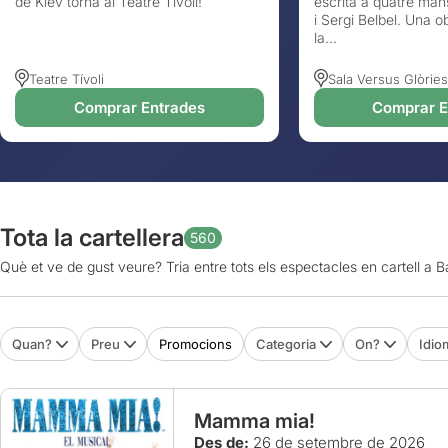
de Kíev torna al Teatre Tívoli!
escrita a quatre man
i Sergi Belbel. Una 
la...
Teatre Tívoli
Sala Versus Glòries
Comprar Entrades
Comprar E
Tota la cartellera
560
Què et ve de gust veure? Tria entre tots els espectacles en cartell a 
Quan?
Preu
Promocions
Categoria
On?
Idio
Mamma mia!
Des de:
26 de setembre de 2026