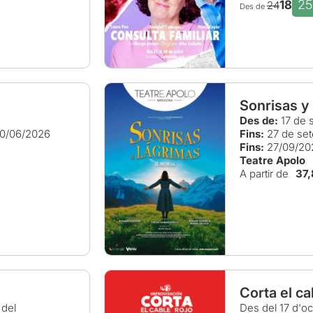
2
18
24
Des de
Sonrisas y
Des de:
17 de 
0/06/2026
Fins:
27 de se
Fins:
27/09/20
Teatre Apolo
A partir de
37
Corta el ca
del
Des del 17 d'o