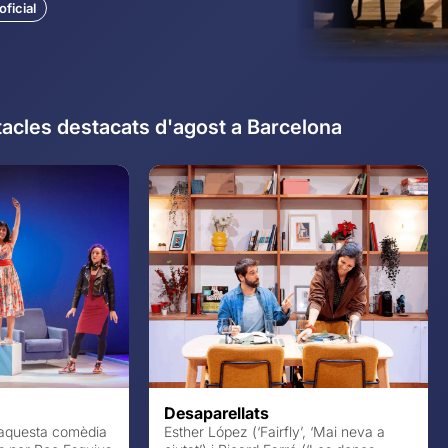
ficial
acles destacats d'agost a Barcelona
Desaparellats
’aquesta comèdia
Esther López (‘Fairfly’, ‘Mai neva a