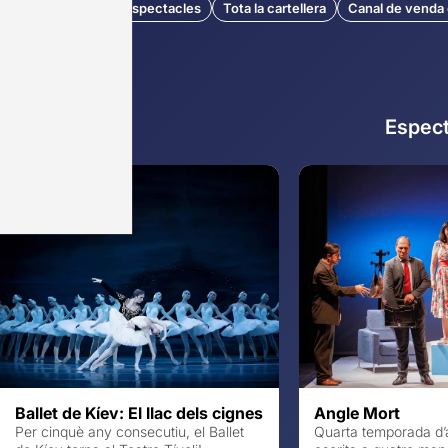
560 espectacles
Tota la cartellera
Canal de venda o
Espect
Ballet de Kíev: El llac dels cignes
Angle Mort
Per cinquè any consecutiu, el Ballet
Quarta temporada d