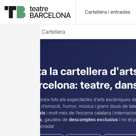
Cartellera i entrades
Inici
»
Cartellera
Tota la cartellera d'ar
Barcelona: teatre, dans
Descobreix tots els espectacles d’arts escèniques de
plenes d’emoció, humor, música i grans dosis de tal
musicals
i molt més de l’escena catalana i internacio
oficials
, gaudeix de
descomptes exclusius
i no et 
la temporada!