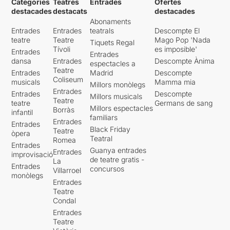
Categories
Teatres
Entrades
Ofertes
destacades
destacats
destacades
Abonaments
Entrades
Entrades
teatrals
Descompte El
teatre
Teatre
Mago Pop 'Nada
Tiquets Regal
Tívoli
es imposible'
Entrades
Entrades
dansa
Entrades
Descompte Ànima
espectacles a
Teatre
Entrades
Madrid
Descompte
Coliseum
musicals
Mamma mia
Millors monòlegs
Entrades
Entrades
Descompte
Millors musicals
Teatre
teatre
Germans de sang
Millors espectacles
Borràs
infantil
familiars
Entrades
Entrades
Black Friday
Teatre
òpera
Teatral
Romea
Entrades
Guanya entrades
Entrades
improvisació
de teatre gratis -
La
Entrades
concursos
Villarroel
monòlegs
Entrades
Teatre
Condal
Entrades
Teatre