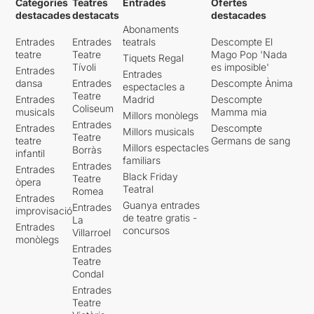
Categories
Teatres
Entrades
Ofertes
destacades
destacats
destacades
Abonaments
Entrades
Entrades
teatrals
Descompte El
teatre
Teatre
Mago Pop 'Nada
Tiquets Regal
Tívoli
es imposible'
Entrades
Entrades
dansa
Entrades
Descompte Ànima
espectacles a
Teatre
Entrades
Madrid
Descompte
Coliseum
musicals
Mamma mia
Millors monòlegs
Entrades
Entrades
Descompte
Millors musicals
Teatre
teatre
Germans de sang
Millors espectacles
Borràs
infantil
familiars
Entrades
Entrades
Black Friday
Teatre
òpera
Teatral
Romea
Entrades
Guanya entrades
Entrades
improvisació
de teatre gratis -
La
Entrades
concursos
Villarroel
monòlegs
Entrades
Teatre
Condal
Entrades
Teatre