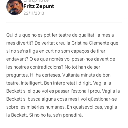
Una opinió de
Fritz Zepunt
22/11/2013
Qui diu que no es pot fer teatre de qualitat i a mes a
mes divertit? De veritat creu la Cristina Clemente que
si no se’ns lliga en curt no som capaços de tirar
endavant? O es que només vol posar-nos davant de
les nostres contradiccions? No tot han de ser
preguntes. Hi ha certeses. Vuitanta minuts de bon
teatre. Intel·ligent. Ben interpretat i dirigit. Vagi a la
Beckett si el que vol es passar l’estona i prou. Vagi a la
Beckett si busca alguna cosa mes i vol qüestionar-se
sobre les misèries humanes. En qualsevol cas, vagi a
la Beckett. Si no ho fa, se’n penedirà.