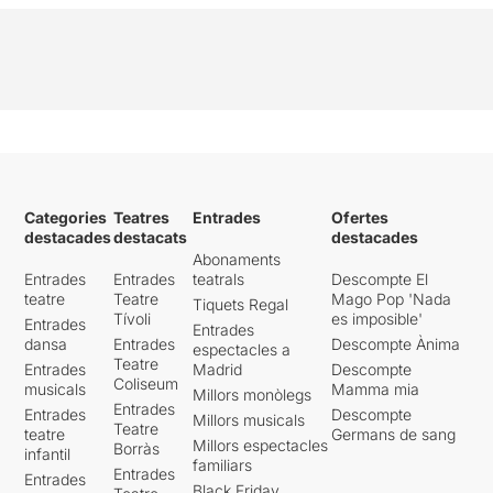
Categories
Teatres
Entrades
Ofertes
destacades
destacats
destacades
Abonaments
Entrades
Entrades
teatrals
Descompte El
teatre
Teatre
Mago Pop 'Nada
Tiquets Regal
Tívoli
es imposible'
Entrades
Entrades
dansa
Entrades
Descompte Ànima
espectacles a
Teatre
Entrades
Madrid
Descompte
Coliseum
musicals
Mamma mia
Millors monòlegs
Entrades
Entrades
Descompte
Millors musicals
Teatre
teatre
Germans de sang
Millors espectacles
Borràs
infantil
familiars
Entrades
Entrades
Black Friday