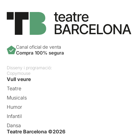
Canal oficial de venta
Compra 100% segura
Disseny i programació:
Copymouse
Vull veure
Teatre
Musicals
Humor
Infantil
Dansa
Teatre Barcelona ©2026