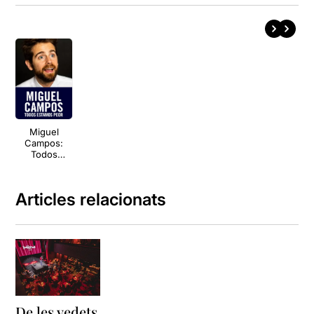
Miguel
Campos:
Todos
estamos
peor
Articles relacionats
De les vedets