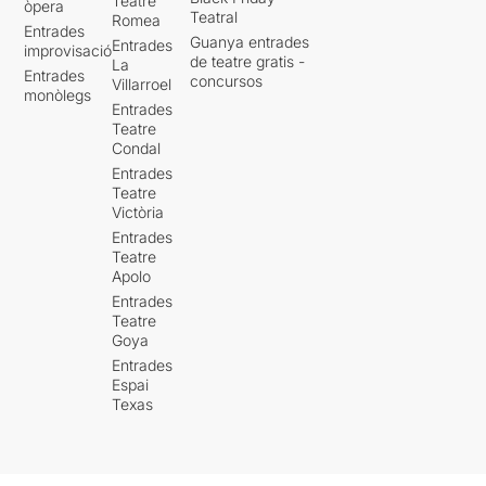
Teatre
òpera
Teatral
Romea
Entrades
Guanya entrades
Entrades
improvisació
de teatre gratis -
La
Entrades
concursos
Villarroel
monòlegs
Entrades
Teatre
Condal
Entrades
Teatre
Victòria
Entrades
Teatre
Apolo
Entrades
Teatre
Goya
Entrades
Espai
Texas