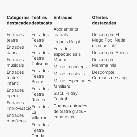
Categories
Teatres
Entrades
Ofertes
destacades
destacats
destacades
Abonaments
Entrades
Entrades
teatrals
Descompte El
teatre
Teatre
Mago Pop 'Nada
Tiquets Regal
Tívoli
es imposible'
Entrades
Entrades
dansa
Entrades
Descompte Ànima
espectacles a
Teatre
Entrades
Madrid
Descompte
Coliseum
musicals
Mamma mia
Millors monòlegs
Entrades
Entrades
Descompte
Millors musicals
Teatre
teatre
Germans de sang
Millors espectacles
Borràs
infantil
familiars
Entrades
Entrades
Black Friday
Teatre
òpera
Teatral
Romea
Entrades
Guanya entrades
Entrades
improvisació
de teatre gratis -
La
Entrades
concursos
Villarroel
monòlegs
Entrades
Teatre
Condal