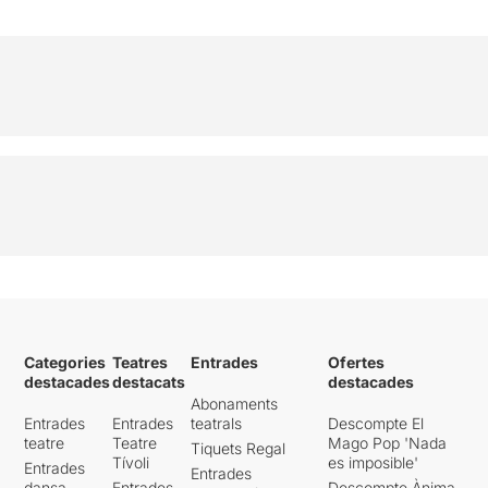
Categories
Teatres
Entrades
Ofertes
destacades
destacats
destacades
Abonaments
Entrades
Entrades
teatrals
Descompte El
teatre
Teatre
Mago Pop 'Nada
Tiquets Regal
Tívoli
es imposible'
Entrades
Entrades
dansa
Entrades
Descompte Ànima