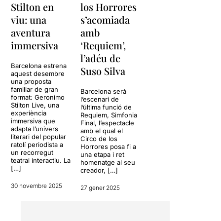
Stilton en
los Horrores
viu: una
s’acomiada
aventura
amb
immersiva
‘Requiem’,
l’adéu de
Barcelona estrena
Suso Silva
aquest desembre
una proposta
familiar de gran
Barcelona serà
format: Geronimo
l’escenari de
Stilton Live, una
l’última funció de
experiència
Requiem, Simfonia
immersiva que
Final, l’espectacle
adapta l’univers
amb el qual el
literari del popular
Circo de los
ratolí periodista a
Horrores posa fi a
un recorregut
una etapa i ret
teatral interactiu. La
homenatge al seu
[…]
creador, […]
30 novembre 2025
27 gener 2025