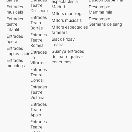
espectacles a
Teatre
Entrades
Madrid
Descompte
Coliseum
musicals
Mamma mia
Millors monòlegs
Entrades
Entrades
Descompte
Millors musicals
Teatre
teatre
Germans de sang
Millors espectacles
Borràs
infantil
familiars
Entrades
Entrades
Black Friday
Teatre
òpera
Teatral
Romea
Entrades
Guanya entrades
Entrades
improvisació
de teatre gratis -
La
Entrades
concursos
Villarroel
monòlegs
Entrades
Teatre
Condal
Entrades
Teatre
Victòria
Entrades
Teatre
Apolo
Entrades
Teatre