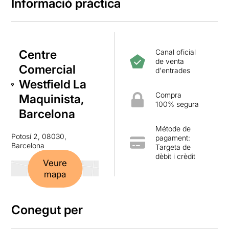
Informació pràctica
Centre
Canal oficial
de venta
Comercial
d'entrades
Westfield La
Compra
Maquinista,
100% segura
Barcelona
Métode de
Potosí 2, 08030,
pagament:
Barcelona
Targeta de
dèbit i crèdit
Veure
mapa
Conegut per