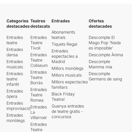
Categories
Teatres
Entrades
Ofertes
destacades
destacats
destacades
Abonaments
Entrades
Entrades
teatrals
Descompte El
teatre
Teatre
Mago Pop 'Nada
Tiquets Regal
Tívoli
es imposible'
Entrades
Entrades
dansa
Entrades
Descompte Ànima
espectacles a
Teatre
Entrades
Madrid
Descompte
Coliseum
musicals
Mamma mia
Millors monòlegs
Entrades
Entrades
Descompte
Millors musicals
Teatre
teatre
Germans de sang
Millors espectacles
Borràs
infantil
familiars
Entrades
Entrades
Black Friday
Teatre
òpera
Teatral
Romea
Entrades
Guanya entrades
Entrades
improvisació
de teatre gratis -
La
Entrades
concursos
Villarroel
monòlegs
Entrades
Teatre