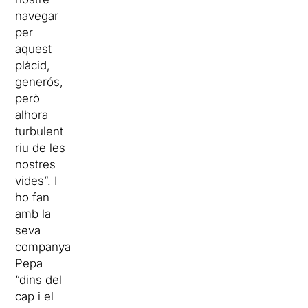
navegar
per
aquest
plàcid,
generós,
però
alhora
turbulent
riu de les
nostres
vides”. I
ho fan
amb la
seva
companya
Pepa
“dins del
cap i el