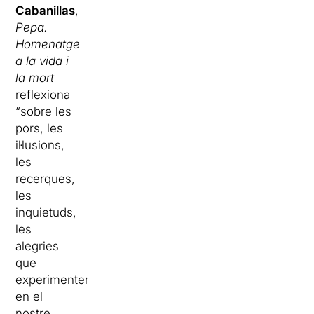
Cabanillas
,
Pepa.
Homenatge
a la vida i
la mort
reflexiona
“sobre les
pors, les
il·lusions,
les
recerques,
les
inquietuds,
les
alegries
que
experimentem
en el
nostre