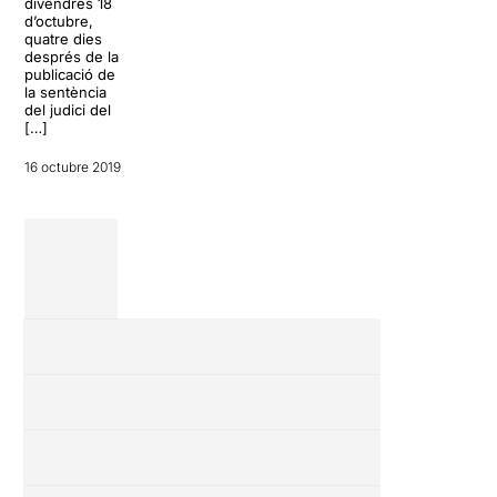
visualitzacions
divendres 18
itinerant conduït
a […]
d’octubre,
per la companyia
quatre dies
La Danesa […]
després de la
15 octubre 2019
publicació de
8 octubre 2019
la sentència
del judici del
[…]
16 octubre 2019