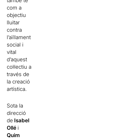
també té
com a
objectiu
lluitar
contra
l’aïllament
social i
vital
d’aquest
col·lectiu a
través de
la creació
artística.
Sota la
direcció
de
Isabel
Ollé
i
Quim