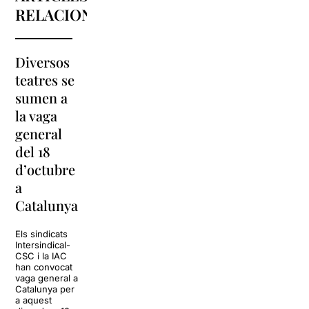
RELACIONATS
Diversos
La
teatres se
programació
sumen a
de l’Arnau
#estoyrara
la vaga
Itinerant
arriba a la
general
2019
Sala Barts
del 18
s’estrena
d’octubre
amb l’obra
La Sala Barts
a
‘sintítulo’
acollirà el show
Estoy rara, un
Catalunya
espectacle
La programació de
còmic carregat
l’Arnau Itinerant
d’humor negre,
Els sindicats
2019 està a punt
que ve precedit
Intersindical-
de donar el tret de
pel seu rotund
CSC i la IAC
sortida amb
èxit a les
han convocat
l’estrena de
xarxes, amb
vaga general a
‘sintítulo’, un
més de
Catalunya per
espectacle
500.000
a aquest
comunitari i