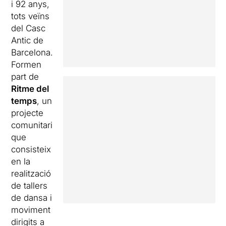
i 92 anys,
tots veïns
del Casc
Antic de
Barcelona.
Formen
part de
Ritme del
temps
, un
projecte
comunitari
que
consisteix
en la
realització
de tallers
de dansa i
moviment
dirigits a