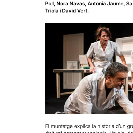
Poll, Nora Navas, Antònia Jaume, Sa
Triola i David Vert.
El muntatge explica la història d’un g