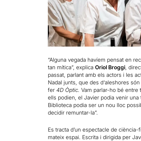
“Alguna vegada havíem pensat en recup
tan mítica”, explica
Oriol Broggi
, direc
passat, parlant amb els actors i les a
Nadal junts, que des
d
‘aleshores són
fer
4D
Òptic
.
Vam parlar-ho bé entre 
ells podien, el Javier podia venir una
Biblioteca podia ser un nou lloc possi
decidir remuntar-la”.
Es tracta d’un espectacle de ciència-f
mateix espai. Escrita i dirigida per J