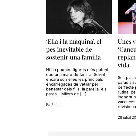
‘Ella i la màquina’, el
Unes v
pes inevitable de
‘Cancu
sostenir una família
replan
vida
Hi ha poques figures més potents
que una mare de família. Sovint,
Sol, platj
encara són elles les principals
paradisía
encarregades de vetllar pel
perfecte 
benestar dels fills, la parella, els
rutina, p
pares… Milers de […]
inoportun
vacances 
Fa 5 dies
revisió c
28 juliol 2