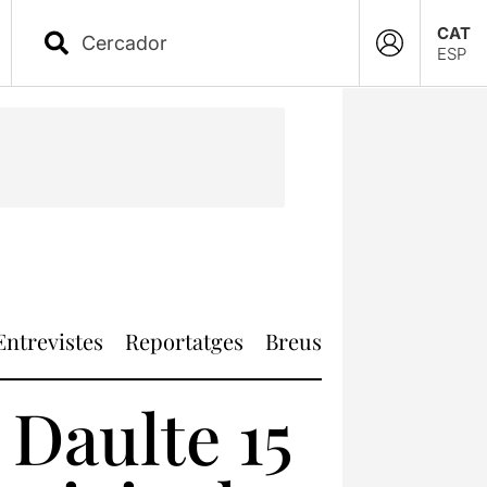
CAT
ESP
Entrevistes
Reportatges
Breus
 Daulte 15