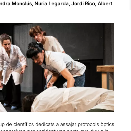
ndra Monclús, Nuria Legarda, Jordi Rico, Albert
rup de científics dedicats a assajar protocols
òptics