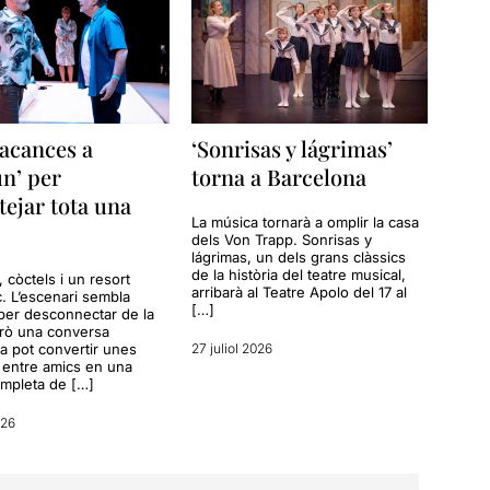
acances a
‘Sonrisas y lágrimas’
n’ per
torna a Barcelona
tejar tota una
La música tornarà a omplir la casa
dels Von Trapp. Sonrisas y
lágrimas, un dels grans clàssics
de la història del teatre musical,
a, còctels i un resort
arribarà al Teatre Apolo del 17 al
c. L’escenari sembla
[…]
per desconnectar de la
erò una conversa
a pot convertir unes
27 juliol 2026
entre amics en una
ompleta de […]
026