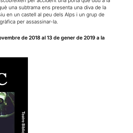
descobreixen per accident una porta que duu a la
n què una subtrama ens presenta una diva de la
usiu en un castell al peu dels Alps i un grup de
gràfica per assassinar-la.
ovembre de 2018 al 13 de gener de 2019 a la