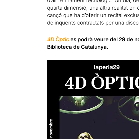
d
’alt refinament tecnològic. Un dia, 
quarta dimensió, una altra realitat e
cançó que ha
d
’oferir un recital excl
delinqüents contractats per una disco
4D Òptic
es podrà veure del 29 de n
Biblioteca de Catalunya.