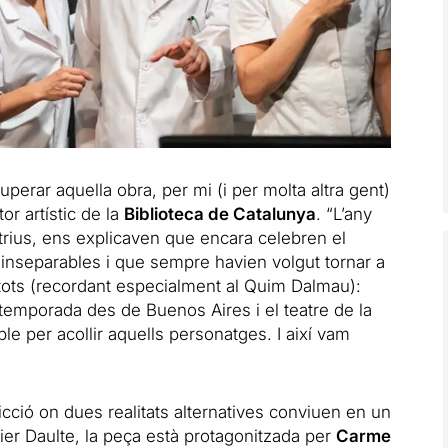
erar aquella obra, per mi (i per molta altra gent)
tor artístic de la
Biblioteca de Catalunya
. “L’any
ctrius, ens explicaven que encara celebren el
 inseparables i que sempre havien volgut tornar a
tots (recordant especialment al Quim Dalmau):
 temporada des de Buenos Aires i el teatre de la
ble per acollir aquells personatges. I així vam
icció on dues realitats alternatives conviuen en un
avier Daulte, la peça està protagonitzada per
Carme