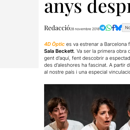
anys despr
Redacció
No
28 novembre 2018
4D
Òptic
es va estrenar a Barcelona f
Sala Beckett
. Va ser la primera obra
gent
d
’aquí, fent descobrir a especta
des
d
’aleshores ha fascinat. A partir
d
al nostre país i una especial vinculac