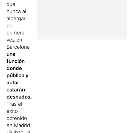
que
nunca al
albergar
por
primera
vez en
Barcelona
una
función
donde
público y
actor
estarán
desnudos.
Tras el
éxito
obtenido
en Madrid
i Bilbao, la