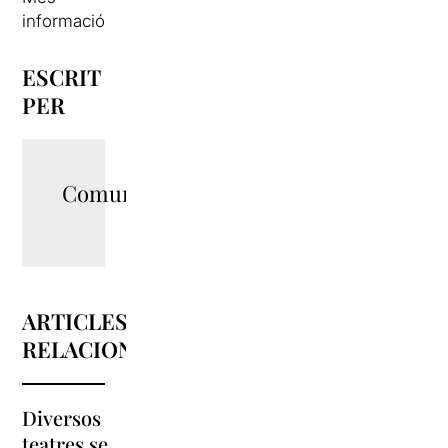
informació
ESCRIT
PER
Comunicació
ARTICLES
RELACIONATS
Diversos
La
teatres se
programació