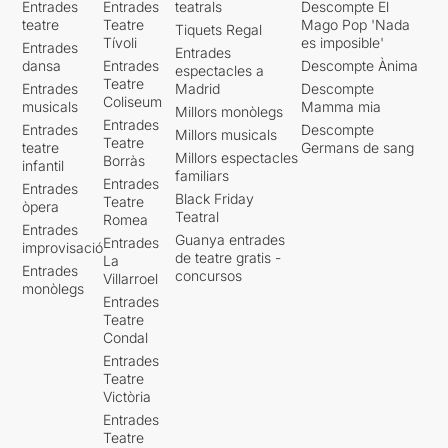
Entrades
Entrades
teatrals
Descompte El
teatre
Teatre
Mago Pop 'Nada
Tiquets Regal
Tívoli
es imposible'
Entrades
Entrades
dansa
Entrades
Descompte Ànima
espectacles a
Teatre
Entrades
Madrid
Descompte
Coliseum
musicals
Mamma mia
Millors monòlegs
Entrades
Entrades
Descompte
Millors musicals
Teatre
teatre
Germans de sang
Millors espectacles
Borràs
infantil
familiars
Entrades
Entrades
Black Friday
Teatre
òpera
Teatral
Romea
Entrades
Guanya entrades
Entrades
improvisació
de teatre gratis -
La
Entrades
concursos
Villarroel
monòlegs
Entrades
Teatre
Condal
Entrades
Teatre
Victòria
Entrades
Teatre