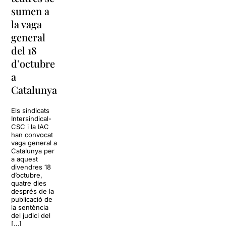
sumen a
de l’Arnau
#estoyrara
la vaga
Itinerant
arriba a la
general
2019
Sala Barts
del 18
s’estrena
d’octubre
amb l’obra
La Sala Barts
a
‘sintítulo’
acollirà el show
Estoy rara, un
Catalunya
espectacle
La programació de
còmic carregat
l’Arnau Itinerant
d’humor negre,
Els sindicats
2019 està a punt
que ve precedit
Intersindical-
de donar el tret de
pel seu rotund
CSC i la IAC
sortida amb
èxit a les
han convocat
l’estrena de
xarxes, amb
vaga general a
‘sintítulo’, un
més de
Catalunya per
espectacle
500.000
a aquest
comunitari i
visualitzacions
divendres 18
itinerant conduït
a […]
d’octubre,
per la companyia
quatre dies
La Danesa […]
després de la
15 octubre 2019
publicació de
8 octubre 2019
la sentència
del judici del
[…]