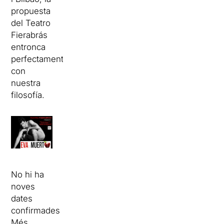
propuesta
del Teatro
Fierabrás
entronca
perfectamente
con
nuestra
filosofía.
No hi ha
noves
dates
confirmades
Més