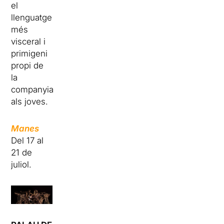
el
llenguatge
més
visceral i
primigeni
propi de
la
companyia
als joves.
Manes
Del 17 al
21 de
juliol.