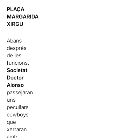
PLAÇA
MARGARIDA
XIRGU
Abans i
després
de les
funcions,
Societat
Doctor
Alonso
passejaran
uns
peculiars
cowboys
que
xerraran
amb