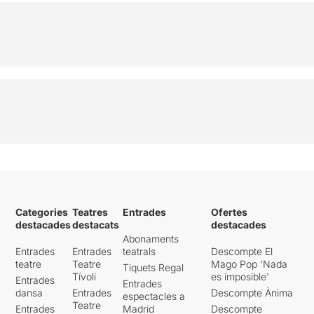
Categories
Teatres
Entrades
Ofertes
destacades
destacats
destacades
Abonaments
Entrades
Entrades
teatrals
Descompte El
teatre
Teatre
Mago Pop 'Nada
Tiquets Regal
Tívoli
es imposible'
Entrades
Entrades
dansa
Entrades
Descompte Ànima
espectacles a
Teatre
Entrades
Madrid
Descompte