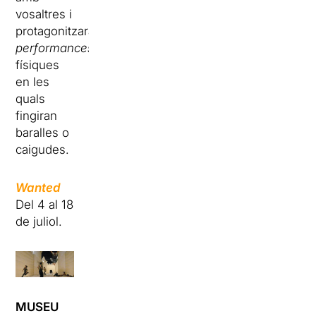
vosaltres i
protagonitzaran
performances
físiques
en les
quals
fingiran
baralles o
caigudes.
Wanted
Del 4 al 18
de juliol.
MUSEU