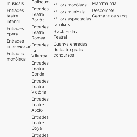
Coliseum
musicals
Mamma mia
Millors monòlegs
Entrades
Entrades
Descompte
Millors musicals
Teatre
teatre
Germans de sang
Millors espectacles
Borràs
infantil
familiars
Entrades
Entrades
Black Friday
Teatre
òpera
Teatral
Romea
Entrades
Guanya entrades
Entrades
improvisació
de teatre gratis -
La
Entrades
concursos
Villarroel
monòlegs
Entrades
Teatre
Condal
Entrades
Teatre
Victòria
Entrades
Teatre
Apolo
Entrades
Teatre
Goya
Entrades