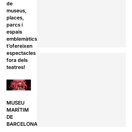
de
museus,
places,
parcs i
espais
emblemàtics
t’ofereixen
espectacles
fora dels
teatres!
MUSEU
MARÍTIM
DE
BARCELONA