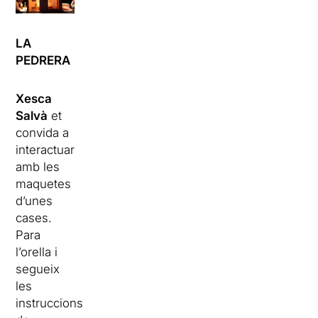
LA
PEDRERA
Xesca
Salvà
et
convida a
interactuar
amb les
maquetes
d’unes
cases.
Para
l’orella i
segueix
les
instruccions