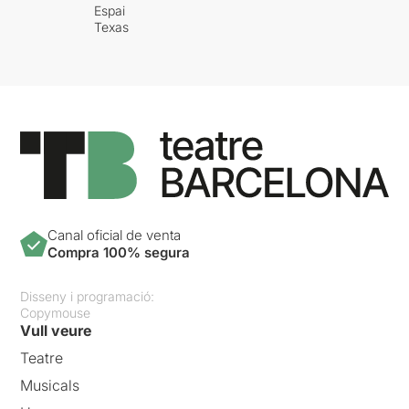
Espai
Texas
Canal oficial de venta
Compra 100% segura
Disseny i programació:
Copymouse
Vull veure
Teatre
Musicals