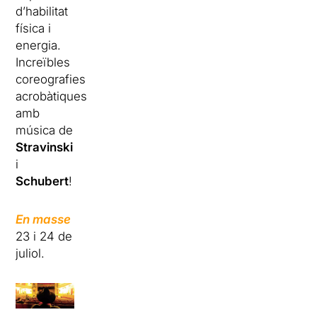
d’habilitat
física i
energia.
Increïbles
coreografies
acrobàtiques
amb
música de
Stravinski
i
Schubert
!
En masse
23 i 24 de
juliol.