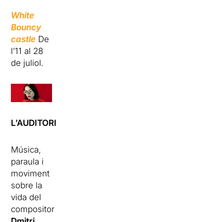
White
Bouncy
castle
De
l’11 al 28
de juliol.
L’AUDITORI
Música,
paraula i
moviment
sobre la
vida del
compositor
Dmitri