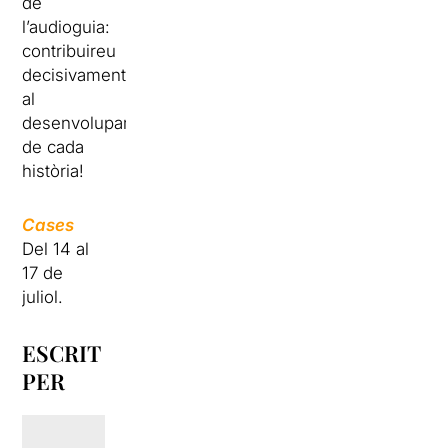
de
l’audioguia:
contribuireu
decisivament
al
desenvolupament
de cada
història!
Cases
Del 14 al
17 de
juliol.
ESCRIT
PER