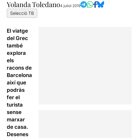
Yolanda Toledano
4 juliol 2019
Selecció TB
El viatge
del Grec
també
explora
els
racons de
Barcelona
així que
podràs
fer el
turista
sense
marxar
de casa.
Desenes