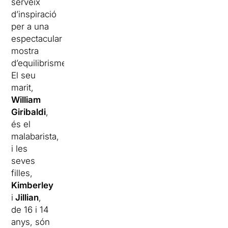
serveix
d’inspiració
per a una
espectacular
mostra
d’equilibrisme.
El seu
marit,
William
Giribaldi
,
és el
malabarista,
i les
seves
filles,
Kimberley
i
Jillian
,
de 16 i 14
anys, són