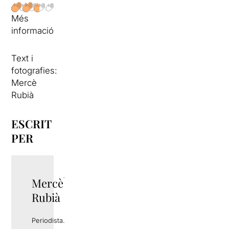
Més
informació
Text i
fotografies:
Mercè
Rubià
ESCRIT
PER
Mercè
TWITTER
Rubià
Periodista.