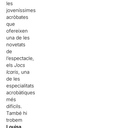
les
joveníssimes
acròbates
que
ofereixen
una de les
novetats
de
l’espectacle,
els
Jocs
Icaris
, una
de les
especialitats
acrobàtiques
més
difícils.
També hi
trobem
Louisa