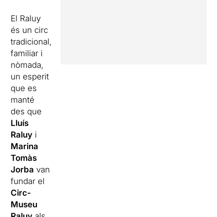
El Raluy
és un circ
tradicional,
familiar i
nòmada,
un esperit
que es
manté
des que
Lluís
Raluy
i
Marina
Tomàs
Jorba
van
fundar el
Circ-
Museu
Raluy
als