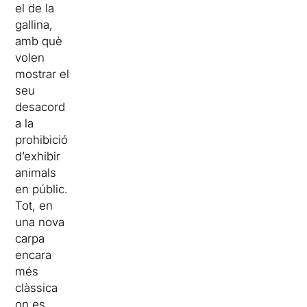
el de la
gallina,
amb què
volen
mostrar el
seu
desacord
a la
prohibició
d’exhibir
animals
en públic.
Tot, en
una nova
carpa
encara
més
clàssica
on es