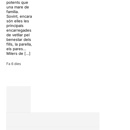
paradisíac.
potents que
dels grans
L’escenari
una mare de
clàssics de la
sembla perfecte
família.
història del
per
Sovint, encara
teatre musical,
desconnectar
són elles les
arribarà al
de la rutina,
principals
Teatre Apolo
però una
encarregades
del 17 al […]
conversa
de vetllar pel
inoportuna pot
benestar dels
27 juliol 2026
convertir unes
fills, la parella,
vacances entre
els pares…
amics en una
Milers de […]
revisió completa
de […]
Fa 6 dies
28 juliol 2026