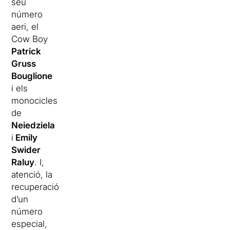
seu
número
aeri, el
Cow Boy
Patrick
Gruss
Bouglione
i els
monocicles
de
Neiedziela
i
Emily
Swider
Raluy
. I,
atenció, la
recuperació
d’un
número
especial,