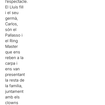
l’espectacle.
El Lluís fill
i el seu
germà,
Carlos,
són el
Pallasso i
el Ring
Master
que ens
reben a la
carpa i
ens van
presentant
la resta de
la família,
juntament
amb els
clowns