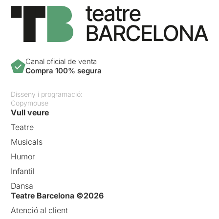
Canal oficial de venta
Compra 100% segura
Disseny i programació:
Copymouse
Vull veure
Teatre
Musicals
Humor
Infantil
Dansa
Teatre Barcelona ©2026
Atenció al client