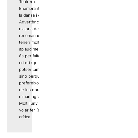
Teatrera.
Enamorant-me de
la dansa i el circ.
Advertència: Si la
majoria de
recomanacions
tenen molts
aplaudiments no
és per falta de
criteri (que
potser també),
sinó perquè
prefereixo parlar
de les obres que
m’han agradat.
Molt lluny de
voler fer (o ser)
crítica.