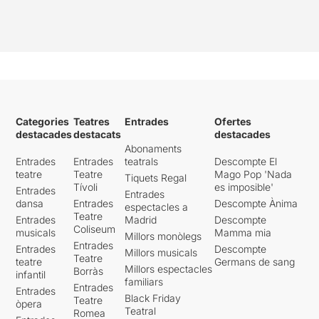
Categories
Teatres
Entrades
Ofertes
destacades
destacats
destacades
Abonaments
Entrades
Entrades
teatrals
Descompte El
teatre
Teatre
Mago Pop 'Nada
Tiquets Regal
Tívoli
es imposible'
Entrades
Entrades
dansa
Entrades
Descompte Ànima
espectacles a
Teatre
Entrades
Madrid
Descompte
Coliseum
musicals
Mamma mia
Millors monòlegs
Entrades
Entrades
Descompte
Millors musicals
Teatre
teatre
Germans de sang
Millors espectacles
Borràs
infantil
familiars
Entrades
Entrades
Black Friday
Teatre
òpera
Teatral
Romea