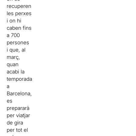
recuperen
les perxes
i on hi
caben fins
a 700
persones
i que, al
març,
quan
acabi la
temporada
a
Barcelona,
es
prepararà
per viatjar
de gira
per tot el