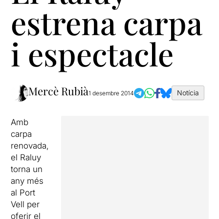
estrena carpa
i espectacle
Mercè Rubià
Notícia
1 desembre 2014
Amb
carpa
renovada,
el Raluy
torna un
any més
al Port
Vell per
oferir el