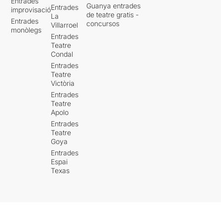
Entrades
Guanya entrades
Entrades
improvisació
de teatre gratis -
La
Entrades
concursos
Villarroel
monòlegs
Entrades
Teatre
Condal
Entrades
Teatre
Victòria
Entrades
Teatre
Apolo
Entrades
Teatre
Goya
Entrades
Espai
Texas