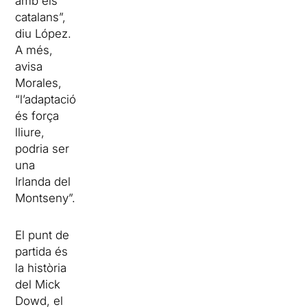
amb els
catalans”,
diu López.
A més,
avisa
Morales,
“l’adaptació
és força
lliure,
podria ser
una
Irlanda del
Montseny”.
El punt de
partida és
la història
del Mick
Dowd, el