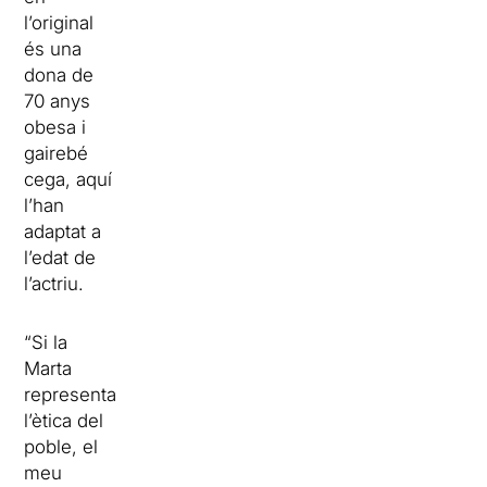
l’original
és una
dona de
70 anys
obesa i
gairebé
cega, aquí
l’han
adaptat a
l’edat de
l’actriu.
“Si la
Marta
representa
l’ètica del
poble, el
meu