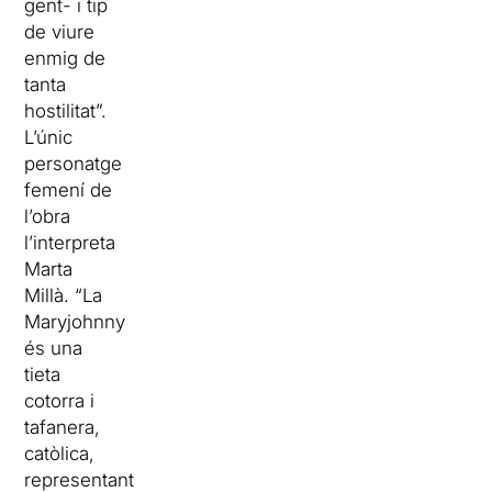
gent- i tip
de viure
enmig de
tanta
hostilitat”.
L’únic
personatge
femení de
l’obra
l’interpreta
Marta
Millà. “La
Maryjohnny
és una
tieta
cotorra i
tafanera,
catòlica,
representant