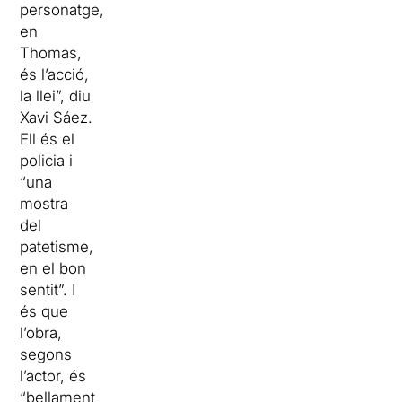
personatge,
en
Thomas,
és l’acció,
la llei”, diu
Xavi Sáez.
Ell és el
policia i
“una
mostra
del
patetisme,
en el bon
sentit”. I
és que
l’obra,
segons
l’actor, és
“bellament