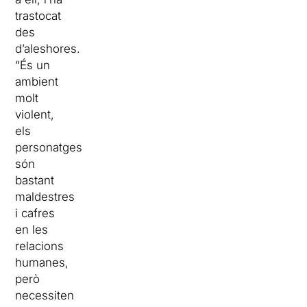
trastocat
des
d’aleshores.
“És un
ambient
molt
violent,
els
personatges
són
bastant
maldestres
i cafres
en les
relacions
humanes,
però
necessiten