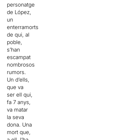
personatge
de López,
un
enterramorts
de qui, al
poble,
s’han
escampat
nombrosos
rumors.
Un d’ells,
que va
ser ell qui,
fa 7 anys,
va matar
la seva
dona. Una
mort que,
a ell, l’ha