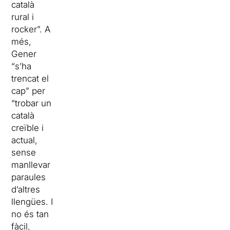
català
rural i
rocker”. A
més,
Gener
“s’ha
trencat el
cap” per
“trobar un
català
creïble i
actual,
sense
manllevar
paraules
d’altres
llengües. I
no és tan
fàcil,