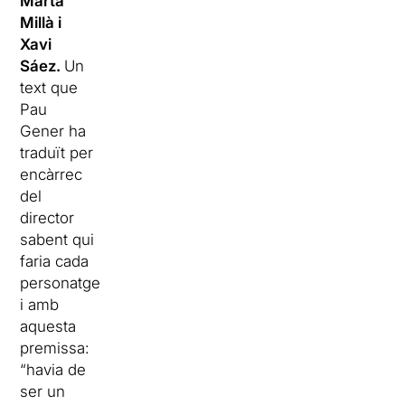
Marta
Millà i
Xavi
Sáez.
Un
text que
Pau
Gener ha
traduït per
encàrrec
del
director
sabent qui
faria cada
personatge
i amb
aquesta
premissa:
“havia de
ser un