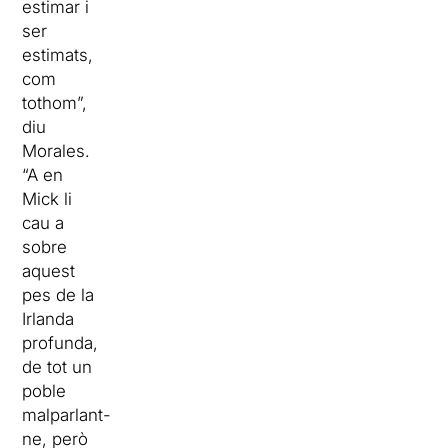
estimar i
ser
estimats,
com
tothom”,
diu
Morales.
“A en
Mick li
cau a
sobre
aquest
pes de la
Irlanda
profunda,
de tot un
poble
malparlant-
ne, però