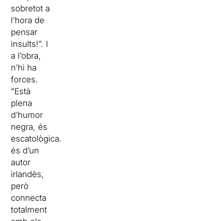
sobretot a
l’hora de
pensar
insults!”. I
a l’obra,
n’hi ha
forces.
“Està
plena
d’humor
negra, és
escatològica…
és d’un
autor
irlandès,
però
connecta
totalment