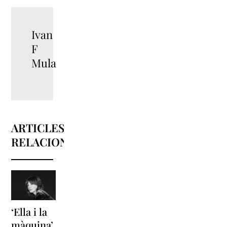
Ivan
F
Mula
ARTICLES
RELACIONATS
‘Ella i la
‘Sonrisas
Unes
màquina’,
y