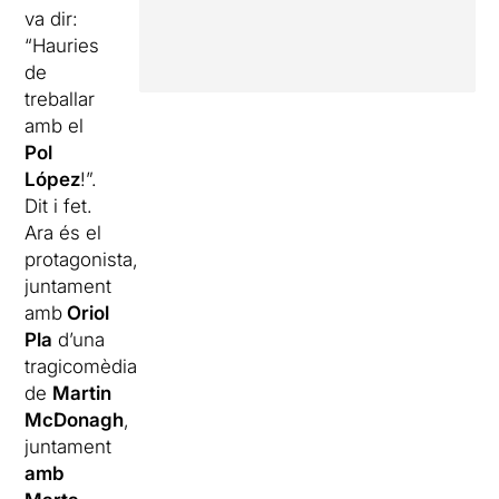
va dir:
“Hauries
de
treballar
amb el
Pol
López
!”.
Dit i fet.
Ara és el
protagonista,
juntament
amb
Oriol
Pla
d’una
tragicomèdia
de
Martin
McDonagh
,
juntament
amb