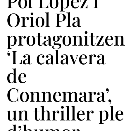
Pol López i
Oriol Pla
protagonitzen
‘La calavera
de
Connemara’,
un thriller ple