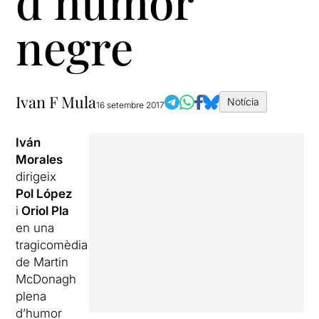
d’humor
negre
Ivan F Mula
Notícia
16 setembre 2017
Iván
Morales
dirigeix
Pol López
i
Oriol Pla
en una
tragicomèdia
de Martin
McDonagh
plena
d’humor