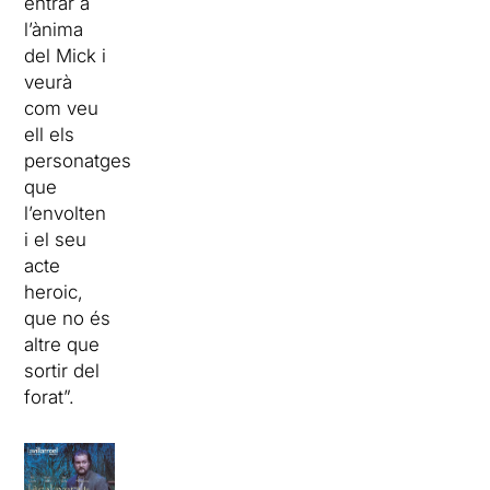
entrar a
l’ànima
del Mick i
veurà
com veu
ell els
personatges
que
l’envolten
i el seu
acte
heroic,
que no és
altre que
sortir del
forat”.