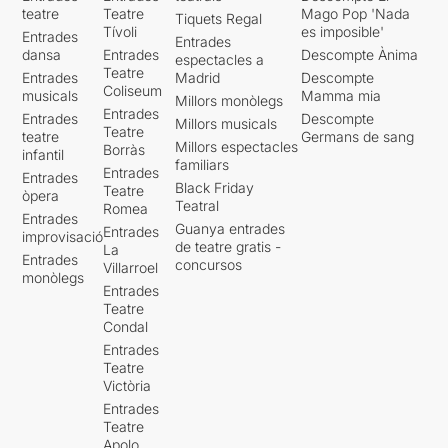
teatre
Teatre
Mago Pop 'Nada
Tiquets Regal
Tívoli
es imposible'
Entrades
Entrades
dansa
Entrades
Descompte Ànima
espectacles a
Teatre
Entrades
Madrid
Descompte
Coliseum
musicals
Mamma mia
Millors monòlegs
Entrades
Entrades
Descompte
Millors musicals
Teatre
teatre
Germans de sang
Millors espectacles
Borràs
infantil
familiars
Entrades
Entrades
Black Friday
Teatre
òpera
Teatral
Romea
Entrades
Guanya entrades
Entrades
improvisació
de teatre gratis -
La
Entrades
concursos
Villarroel
monòlegs
Entrades
Teatre
Condal
Entrades
Teatre
Victòria
Entrades
Teatre
Apolo