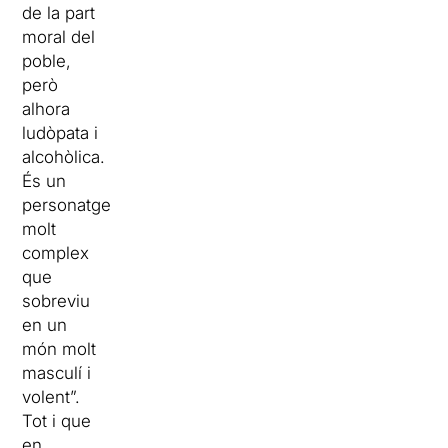
de la part
moral del
poble,
però
alhora
ludòpata i
alcohòlica.
És un
personatge
molt
complex
que
sobreviu
en un
món molt
masculí i
volent”.
Tot i que
en