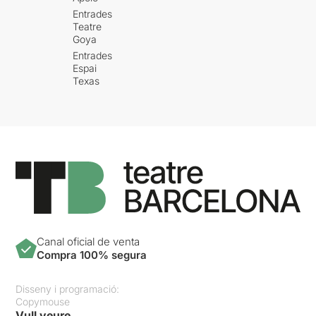
Entrades
Teatre
Goya
Entrades
Espai
Texas
Canal oficial de venta
Compra 100% segura
Disseny i programació:
Copymouse
Vull veure