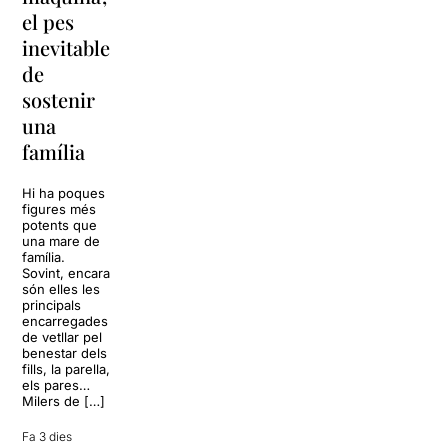
vacances a
el pes
lágrimas’
‘Cancun’
inevitable
torna a
per
de
Barcelona
replantejar
sostenir
tota una
La música
una
vida
tornarà a
família
omplir la casa
dels Von
Sol, platja,
Trapp.
còctels i un
Hi ha poques
Sonrisas y
resort
figures més
lágrimas, un
paradisíac.
potents que
dels grans
L’escenari
una mare de
clàssics de la
sembla perfecte
família.
història del
per
Sovint, encara
teatre musical,
desconnectar
són elles les
arribarà al
de la rutina,
principals
Teatre Apolo
però una
encarregades
del 17 al […]
conversa
de vetllar pel
inoportuna pot
benestar dels
27 juliol 2026
convertir unes
fills, la parella,
vacances entre
els pares…
amics en una
Milers de […]
revisió completa
de […]
Fa 3 dies