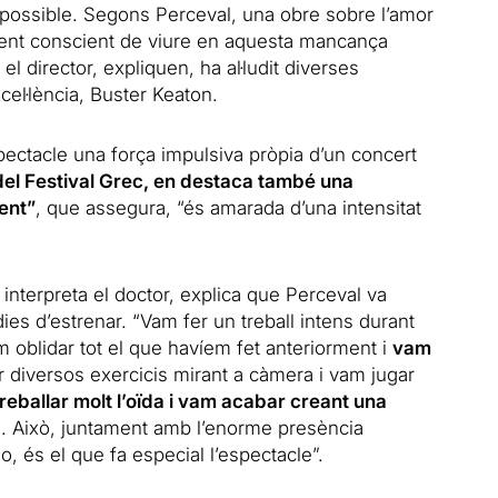
mpossible. Segons Perceval, una obre sobre l’amor
ament conscient de viure en aquesta mancança
el director, expliquen, ha al·ludit diverses
el·lència, Buster Keaton.
spectacle una força impulsiva pròpia d’un concert
el Festival Grec, en destaca també una
lent”
, que assegura, “és amarada d’una intensitat
e interpreta el doctor, explica que Perceval va
dies d’estrenar. “Vam fer un treball intens durant
m oblidar tot el que havíem fet anteriorment i
vam
 diversos exercicis mirant a càmera i vam jugar
eballar molt l’oïda i vam acabar creant una
a
. Això, juntament amb l’enorme presència
o, és el que fa especial l’espectacle”.