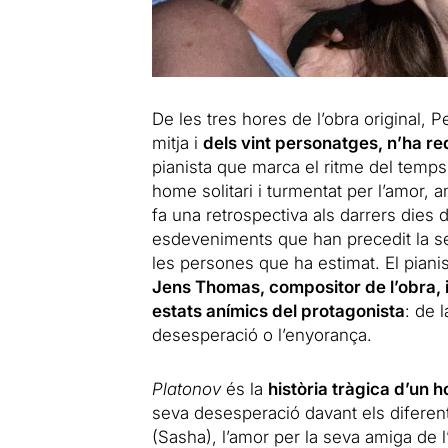
De les tres hores de l’obra original,
mitja i
dels vint personatges, n’ha red
pianista que marca el ritme del temps
home solitari i turmentat per l’amor, am
fa una retrospectiva als darrers dies 
esdeveniments que han precedit la se
les persones que ha estimat. El piani
Jens Thomas, compositor de l’obra, i
estats anímics del protagonista
: de 
desesperació o l’enyorança.
Platonov
és la
història tràgica d’un
seva desesperació davant els diferent
(Sasha), l’amor per la seva amiga de l