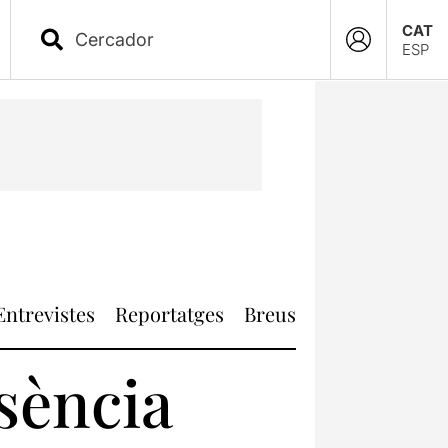
CAT
ESP
Entrevistes
Reportatges
Breus
ssència