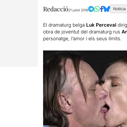
Redacció
Notícia
21 juliol 2016
El dramaturg belga
Luk Perceval
diri
obra de joventut del dramaturg rus
An
personatge, l’amor i els seus límits.