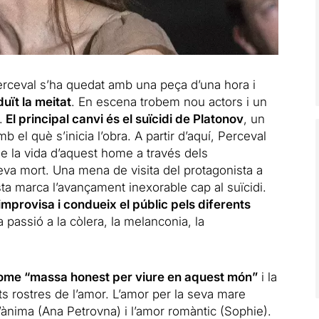
 Perceval s’ha quedat amb una peça d’una hora i
uït la meitat
. En escena trobem nou actors i un
.
El principal canvi és el suïcidi de Platonov
, un
b el què s’inicia l’obra. A partir d’aquí, Perceval
de la vida d’aquest home a través dels
va mort. Una mena de visita del protagonista a
sta marca l’avançament inexorable cap al suïcidi.
mprovisa i condueix el públic pels diferents
la passió a la còlera, la melanconia, la
 home “massa honest per viure en aquest món”
i la
s rostres de l’amor. L’amor per la seva mare
’ànima (Ana Petrovna) i l’amor romàntic (Sophie).