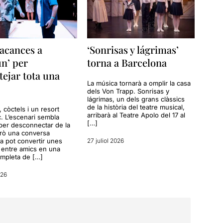
acances a
‘Sonrisas y lágrimas’
n’ per
torna a Barcelona
tejar tota una
La música tornarà a omplir la casa
dels Von Trapp. Sonrisas y
lágrimas, un dels grans clàssics
de la història del teatre musical,
a, còctels i un resort
arribarà al Teatre Apolo del 17 al
c. L’escenari sembla
[…]
per desconnectar de la
erò una conversa
a pot convertir unes
27 juliol 2026
entre amics en una
ompleta de […]
026