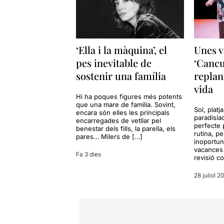
‘Ella i la màquina’, el
Unes v
pes inevitable de
‘Cancu
sostenir una família
replan
vida
Hi ha poques figures més potents
que una mare de família. Sovint,
Sol, platj
encara són elles les principals
paradisía
encarregades de vetllar pel
perfecte 
benestar dels fills, la parella, els
rutina, p
pares… Milers de […]
inoportun
vacances 
Fa 3 dies
revisió c
28 juliol 2