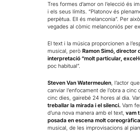
Tres formes d’amor on l’elecció és i
i els seus límits. “Platonov és plen
perpètua. Ell és melanconia”. Per això 
vegades al còmic melanconiós per exc
El text i la música proporcionen a l’e
musical, però
Ramon Simó, director d
interpretació “molt particular, excel·
poc habitual”.
Steven Van Watermeulen
, l’actor qu
canviar l’enfocament de l’obra a cinc 
cinc dies, gairebé 24 hores al dia. Va
treballar la mirada i el silenci.
Vam fer
d’una nova manera amb el text,
vam tr
posada en escena molt coreogràfic
musical, de les improvisacions al pian