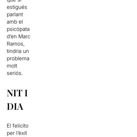
estigués
parlant
amb el
psicòpata
d’en Marc
Ramos,
tindria un
problema
molt
seriós.
NIT I
DIA
El felicito
per l’èxit