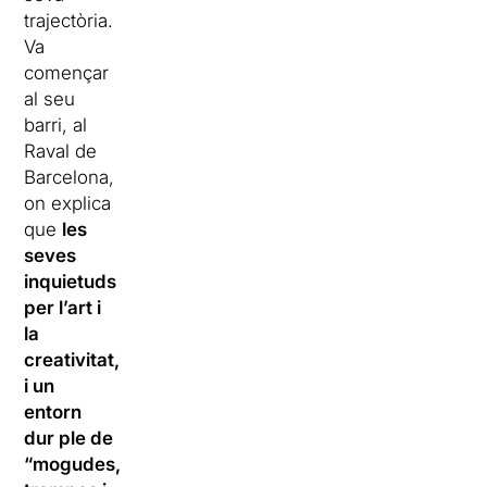
trajectòria.
Va
començar
al seu
barri, al
Raval de
Barcelona,
on explica
que
les
seves
inquietuds
per l’art i
la
creativitat,
i un
entorn
dur ple de
“mogudes,