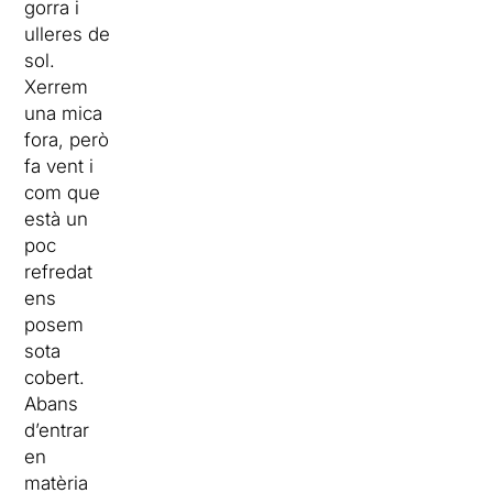
gorra i
ulleres de
sol.
Xerrem
una mica
fora, però
fa vent i
com que
està un
poc
refredat
ens
posem
sota
cobert.
Abans
d’entrar
en
matèria