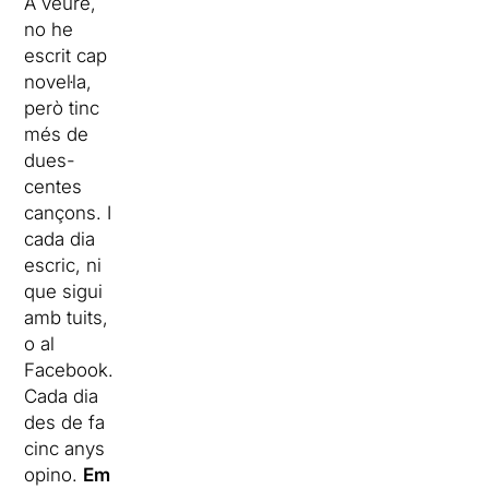
A veure,
no he
escrit cap
novel·la,
però tinc
més de
dues-
centes
cançons. I
cada dia
escric, ni
que sigui
amb tuits,
o al
Facebook.
Cada dia
des de fa
cinc anys
opino.
Em