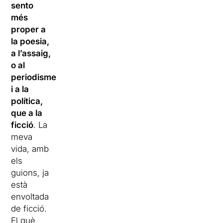
sento
més
proper a
la poesia,
a l’assaig,
o al
periodisme
i a la
política,
que a la
ficció
. La
meva
vida, amb
els
guions, ja
està
envoltada
de ficció.
El què