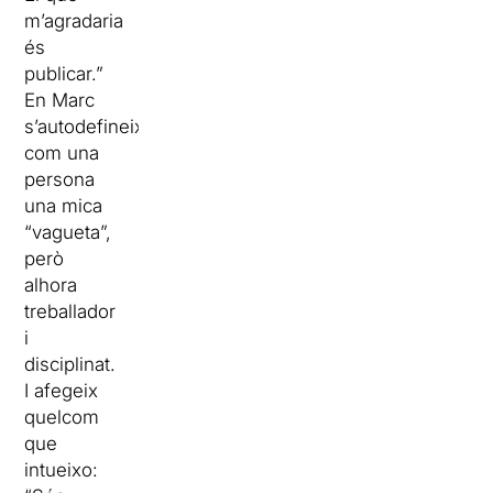
m’agradaria
és
publicar.”
En Marc
s’autodefineix
com una
persona
una mica
“vagueta”,
però
alhora
treballador
i
disciplinat.
I afegeix
quelcom
que
intueixo: