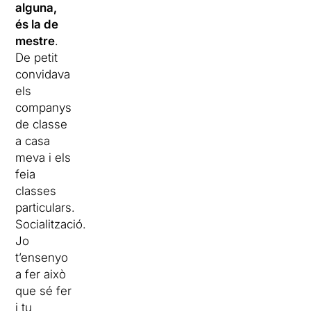
alguna,
és la de
mestre
.
De petit
convidava
els
companys
de classe
a casa
meva i els
feia
classes
particulars.
Socialització.
Jo
t’ensenyo
a fer això
que sé fer
i tu