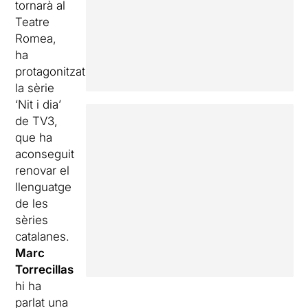
tornarà al
Teatre
Romea,
ha
protagonitzat
la sèrie
‘Nit i dia’
de TV3,
que ha
aconseguit
renovar el
llenguatge
de les
sèries
catalanes.
Marc
Torrecillas
hi ha
parlat una