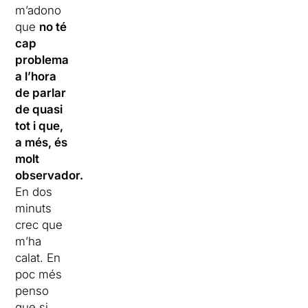
m’adono
que
no té
cap
problema
a l’hora
de parlar
de quasi
tot i que,
a més, és
molt
observador.
En dos
minuts
crec que
m’ha
calat. En
poc més
penso
que si