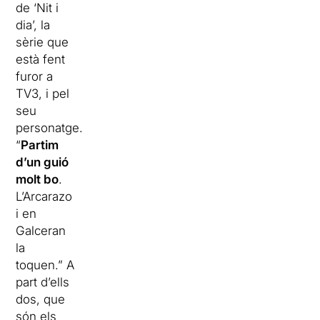
de ‘Nit i
dia’, la
sèrie que
està fent
furor a
TV3, i pel
seu
personatge.
“
Partim
d’un guió
molt bo
.
L’Arcarazo
i en
Galceran
la
toquen.” A
part d’ells
dos, que
són els