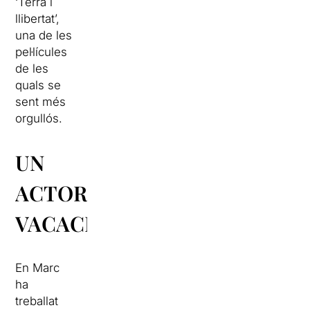
‘Terra i
llibertat’,
una de les
pel·lícules
de les
quals se
sent més
orgullós.
UN
ACTOR
VACACIONAL
En Marc
ha
treballat