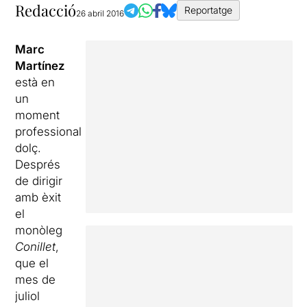
Redacció
Reportatge
26 abril 2016
Marc
Martínez
està en
un
moment
professional
dolç.
Després
de dirigir
amb èxit
el
monòleg
Conillet
,
que el
mes de
juliol