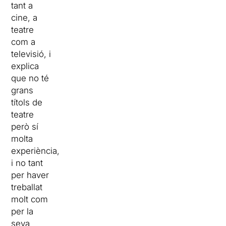
tant a
cine, a
teatre
com a
televisió, i
explica
que no té
grans
títols de
teatre
però sí
molta
experiència,
i no tant
per haver
treballat
molt com
per la
seva