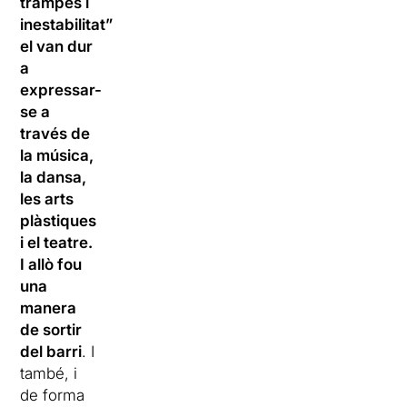
trampes i
inestabilitat”
el van dur
a
expressar-
se a
través de
la música,
la dansa,
les arts
plàstiques
i el teatre.
I allò fou
una
manera
de sortir
del barri
. I
també, i
de forma