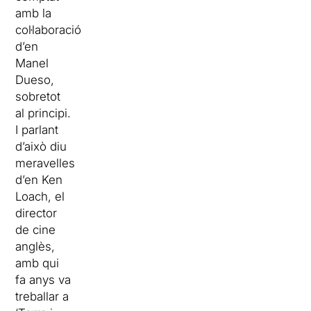
amb la
col·laboració
d’en
Manel
Dueso,
sobretot
al principi.
I parlant
d’això diu
meravelles
d’en Ken
Loach, el
director
de cine
anglès,
amb qui
fa anys va
treballar a