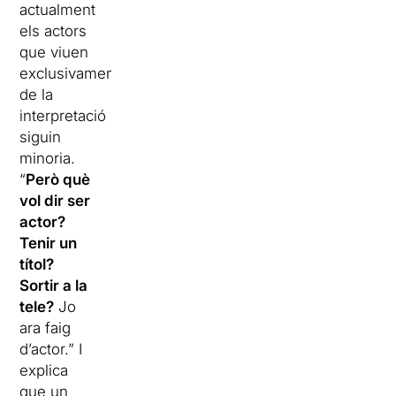
actualment
els actors
que viuen
exclusivament
de la
interpretació
siguin
minoria.
“
Però què
vol dir ser
actor?
Tenir un
títol?
Sortir a la
tele?
Jo
ara faig
d’actor.” I
explica
que un