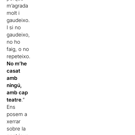
m’agrada
molt i
gaudeixo.
I si no
gaudeixo,
no ho
faig, o no
repeteixo.
No m’he
casat
amb
ningú,
amb cap
teatre
.”
Ens
posem a
xerrar
sobre la