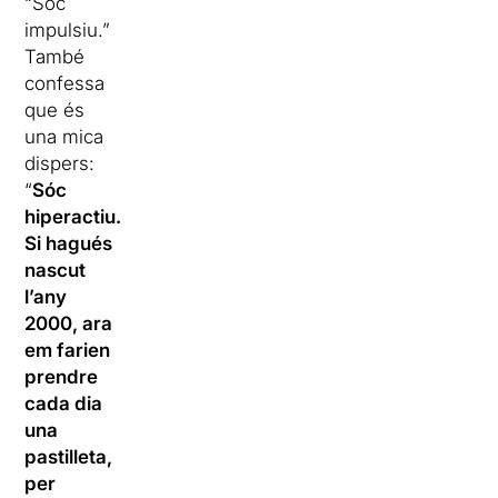
“Sóc
impulsiu.”
També
confessa
que és
una mica
dispers:
“
Sóc
hiperactiu.
Si hagués
nascut
l’any
2000, ara
em farien
prendre
cada dia
una
pastilleta,
per