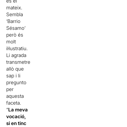
és el
mateix.
Sembla
‘Barrio
Sésamo’
però és
molt
il·lustratiu.
Li agrada
transmetre
allò que
sap i li
pregunto
per
aquesta
faceta.
“
La meva
vocació,
si en tinc