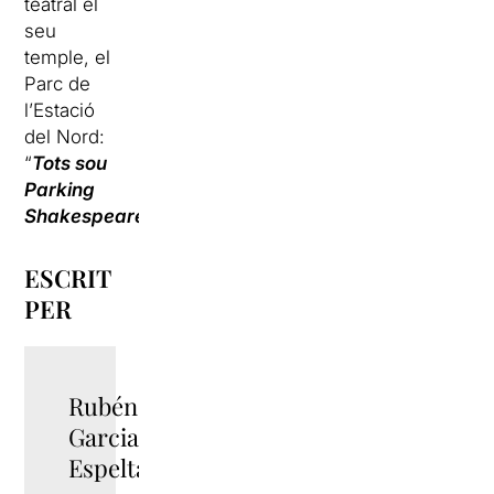
teatral el
seu
temple, el
Parc de
l’Estació
del Nord:
“
Tots sou
Parking
Shakespeare
“.
ESCRIT
PER
Rubén
TWITTER
Garcia
Espelta