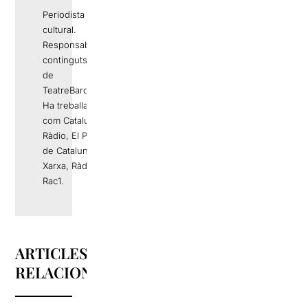
Periodista i gestor
cultural.
Responsable de
continguts editorials
de
TeatreBarcelona.com
Ha treballat a mitjans
com Catalunya
Ràdio, El Periódico
de Catalunya, La
Xarxa, Ràdio 4 o
Rac1.
ARTICLES
RELACIONATS