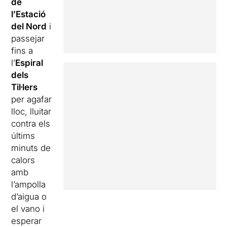
de
l’Estació
del Nord
i
passejar
fins a
l’
Espiral
dels
Til·lers
per agafar
lloc, lluitar
contra els
últims
minuts de
calors
amb
l’ampolla
d’aigua o
el vano i
esperar