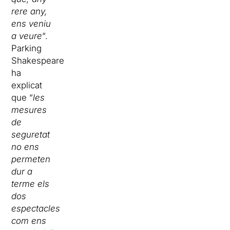
rere any,
ens veniu
a veure
“.
Parking
Shakespeare
ha
explicat
que “
les
mesures
de
seguretat
no ens
permeten
dur a
terme els
dos
espectacles
com ens