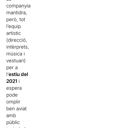
companyia
mantidra,
però, tot
l’equip
artístic
(direcció,
intèrprets,
música i
vestuari)
per a
l’
estiu del
2021
i
espera
pode
omplir
ben aviat
amb
públic