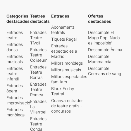
Categories
Teatres
Entrades
Ofertes
destacades
destacats
destacades
Abonaments
Entrades
Entrades
teatrals
Descompte El
teatre
Teatre
Mago Pop 'Nada
Tiquets Regal
Tívoli
es imposible'
Entrades
Entrades
dansa
Entrades
Descompte Ànima
espectacles a
Teatre
Entrades
Madrid
Descompte
Coliseum
musicals
Mamma mia
Millors monòlegs
Entrades
Entrades
Descompte
Millors musicals
Teatre
teatre
Germans de sang
Millors espectacles
Borràs
infantil
familiars
Entrades
Entrades
Black Friday
Teatre
òpera
Teatral
Romea
Entrades
Guanya entrades
Entrades
improvisació
de teatre gratis -
La
Entrades
concursos
Villarroel
monòlegs
Entrades
Teatre
Condal