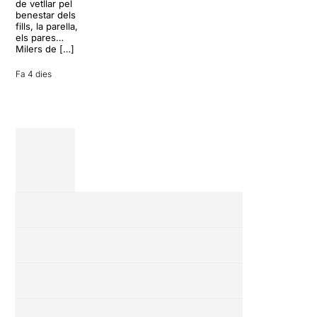
conversa
de vetllar pel
inoportuna pot
benestar dels
27 juliol 2026
convertir unes
fills, la parella,
vacances entre
els pares…
amics en una
Milers de […]
revisió completa
de […]
Fa 4 dies
28 juliol 2026