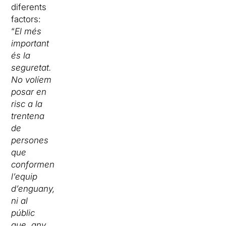
diferents
factors:
“
El més
important
és la
seguretat.
No volíem
posar en
risc a la
trentena
de
persones
que
conformen
l’equip
d’enguany,
ni al
públic
que, any