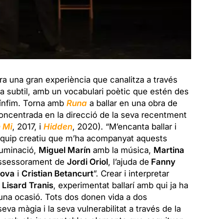
sora una gran experiència que canalitza a través
ora subtil, amb un vocabulari poètic que estén des
 ínfim. Torna amb
Runa
a ballar en una obra de
concentrada en la direcció de la seva recentment
 Mi
, 2017, i
Hidden
, 2020). “M’encanta ballar i
’equip creatiu que m’ha acompanyat aquests
luminació,
Miguel Marín
amb la música,
Martina
’assessorament de
Jordi Oriol
, l’ajuda de
Fanny
nova
i
Cristian Betancurt
”. Crear i interpretar
a
Lisard Tranis
, experimentat ballarí amb qui ja ha
una ocasió. Tots dos donen vida a dos
a màgia i la seva vulnerabilitat a través de la