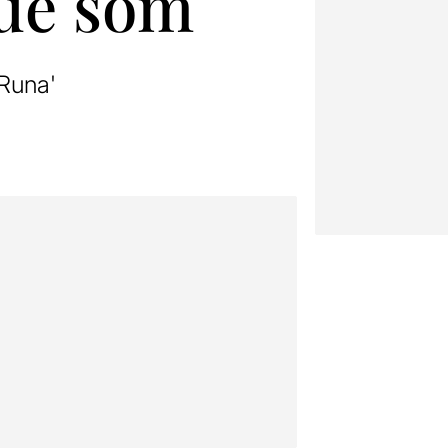
que som
'Runa'