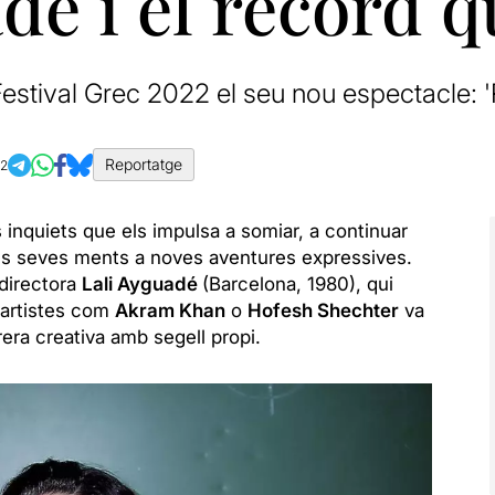
dé i el record 
Festival Grec 2022 el seu nou espectacle: 
Reportatge
22
s inquiets que els impulsa a somiar, a continuar
les seves ments a noves aventures expressives.
 directora
Lali Ayguadé
(Barcelona, 1980), qui
 artistes com
Akram Khan
o
Hofesh Shechter
va
rrera creativa amb segell propi.