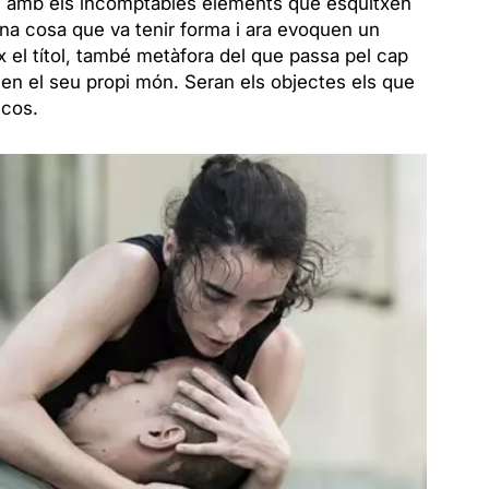
i i amb els incomptables elements que esquitxen
una cosa que va tenir forma i ara evoquen un
ix el títol, també metàfora del que passa pel cap
 en el seu propi món. Seran els objectes els que
 cos.