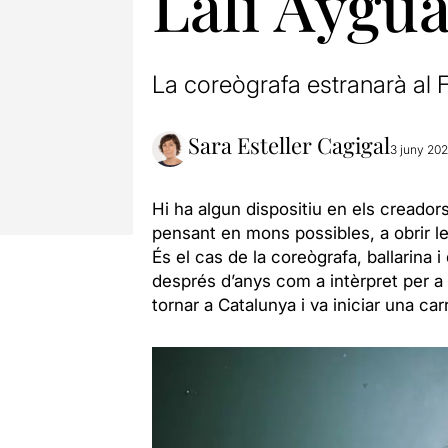
Lali Aygua
La coreògrafa estranarà al 
Sara Esteller Cagigal
3 juny 20
Hi ha algun dispositiu en els creador
pensant en mons possibles, a obrir 
És el cas de la coreògrafa, ballarina i
després d’anys com a intèrpret per a
tornar a Catalunya i va iniciar una ca