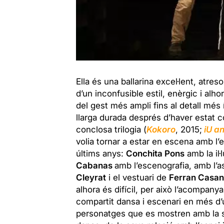
Ella és una ballarina excel·lent, atre
d’un inconfusible estil, enèrgic i alh
del gest més ampli fins al detall més
llarga durada després d’haver estat 
conclosa trilogia (
Kokoro
, 2015;
iU an
volia tornar a estar en escena amb l
últims anys:
Conchita Pons
amb la il·
Cabanas
amb l’escenografia, amb l
Cleyrat
i el vestuari de
Ferran Casa
alhora és difícil, per això l’acompany
compartit dansa i escenari en més d’
personatges que es mostren amb la sev