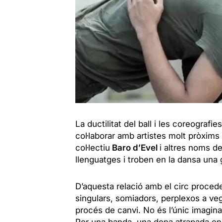
La ductilitat del ball i les coreografi
col·laborar amb artistes molt pròxims
col·lectiu
Baro d’Evel
i altres noms d
llenguatges i troben en la dansa una 
D’aquesta relació amb el circ proced
singulars, somiadors, perplexos a veg
procés de canvi. No és l’únic imaginar