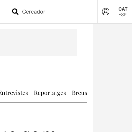
CAT
ESP
Entrevistes
Reportatges
Breus