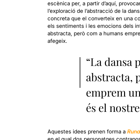
escènica per, a partir d’aquí, provoc
l’exploració de l’abstracció de la da
concreta que el converteix en una c
els sentiments i les emocions dels in
abstracta, però com a humans emprem
afegeix.
“La dansa 
abstracta,
emprem una
és el nostre
Aquestes idees prenen forma a
Run
en el qual dos personatges contrapos