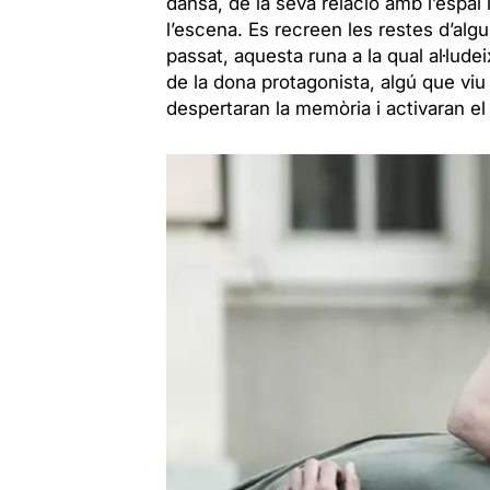
dansa, de la seva relació amb l’espa
l’escena. Es recreen les restes d’alg
passat, aquesta runa a la qual al·lude
de la dona protagonista, algú que viu
despertaran la memòria i activaran el