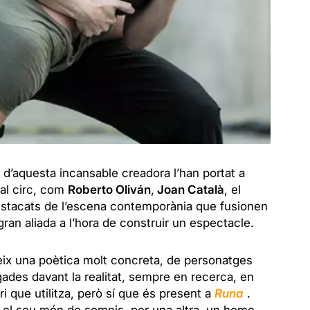
es d’aquesta incansable creadora l’han portat a
 al circ, com
Roberto Oliván
,
Joan Català
, el
estacats de l’escena contemporània que fusionen
gran aliada a l’hora de construir un espectacle.
eix una poètica molt concreta, de personatges
ades davant la realitat, sempre en recerca, en
i que utilitza, però sí que és present a
Runa
.