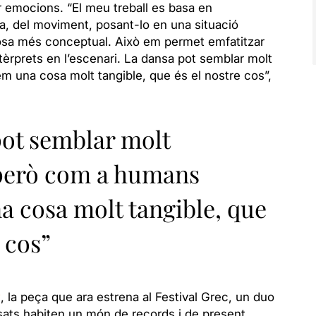
ar emocions. “El meu treball es basa en
nsa, del moviment, posant-lo en una situació
osa més conceptual. Això em permet emfatitzar
tèrprets en l’escenari. La dansa pot semblar molt
 una cosa molt tangible, que és el nostre cos”,
pot semblar molt
 però com a humans
 cosa molt tangible, que
 cos”
a
, la peça que ara estrena al Festival Grec, un duo
ats habiten un món de records i de present,