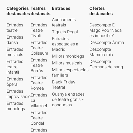
Categories
Teatres
Entrades
Ofertes
destacades
destacats
destacades
Abonaments
Entrades
Entrades
teatrals
Descompte El
teatre
Teatre
Mago Pop 'Nada
Tiquets Regal
Tívoli
es imposible'
Entrades
Entrades
dansa
Entrades
Descompte Ànima
espectacles a
Teatre
Entrades
Madrid
Descompte
Coliseum
musicals
Mamma mia
Millors monòlegs
Entrades
Entrades
Descompte
Millors musicals
Teatre
teatre
Germans de sang
Millors espectacles
Borràs
infantil
familiars
Entrades
Entrades
Black Friday
Teatre
òpera
Teatral
Romea
Entrades
Guanya entrades
Entrades
improvisació
de teatre gratis -
La
Entrades
concursos
Villarroel
monòlegs
Entrades
Teatre
Condal
Entrades