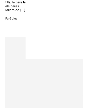
27 juliol 2026
convertir unes
fills, la parella,
vacances entre
els pares…
amics en una
Milers de […]
revisió completa
de […]
Fa 6 dies
28 juliol 2026