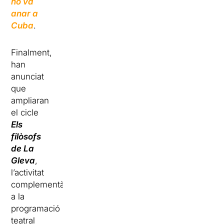
no va
anar a
Cuba
.
Finalment,
han
anunciat
que
ampliaran
el cicle
Els
filòsofs
de La
Gleva
,
l’activitat
complementària
a la
programació
teatral