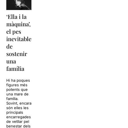
‘Ella i la
‘Sonrisas
Unes
màquina’,
y
vacances a
el pes
lágrimas’
‘Cancun’
inevitable
torna a
per
de
Barcelona
replantejar
sostenir
tota una
La música
una
vida
tornarà a
família
omplir la casa
dels Von
Sol, platja,
Trapp.
còctels i un
Hi ha poques
Sonrisas y
resort
figures més
lágrimas, un
paradisíac.
potents que
dels grans
L’escenari
una mare de
clàssics de la
sembla perfecte
família.
història del
per
Sovint, encara
teatre musical,
desconnectar
són elles les
arribarà al
de la rutina,
principals
Teatre Apolo
però una
encarregades
del 17 al […]
conversa
de vetllar pel
inoportuna pot
benestar dels