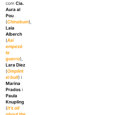
com
Cia.
Aura al
Pou
(
Chinabum
),
Laia
Alberch
(
Así
empezó
la
guerra
),
Lara Díez
(
Omplint
el buit
) i
Marina
Prados
i
Paula
Knupling
(
It’s all
about the