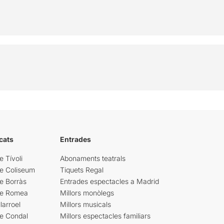
cats
Entrades
e Tívoli
Abonaments teatrals
re Coliseum
Tiquets Regal
e Borràs
Entrades espectacles a Madrid
re Romea
Millors monòlegs
larroel
Millors musicals
re Condal
Millors espectacles familiars