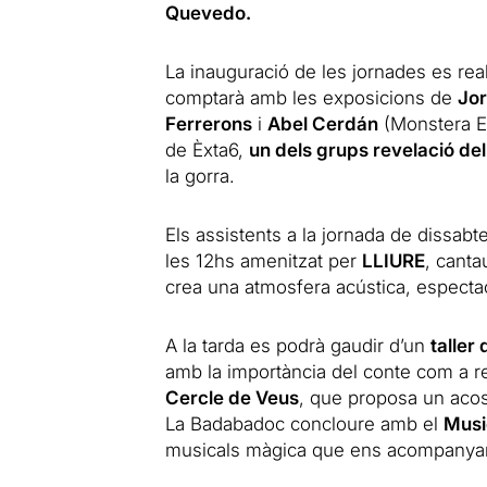
Quevedo.
La inauguració de les jornades es real
comptarà amb les exposicions de
Jor
Ferrerons
i
Abel Cerdán
(Monstera Es
de Èxta6,
un dels grups revelació de
la gorra.
Els assistents a la jornada de dissab
les 12hs amenitzat per
LLIURE
, canta
crea una atmosfera acústica, espectac
A la tarda es podrà gaudir d’un
taller
amb la importància del conte com a recu
Cercle de Veus
, que proposa un acos
La Badabadoc concloure amb el
Musi
musicals màgica que ens acompanyarà 