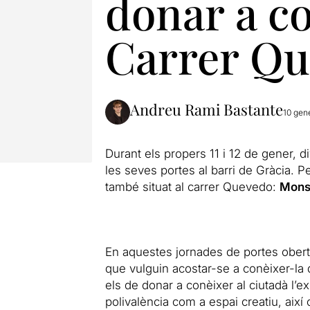
donar a co
Carrer Q
Andreu Rami Bastante
10 gen
Durant els propers 11 i 12 de gener, d
les seves portes al barri de Gràcia. P
també situat al carrer Quevedo:
Monst
En aquestes jornades de portes obertes 
que vulguin acostar-se a conèixer-la 
els de donar a conèixer al ciutadà l’ex
polivalència com a espai creatiu, així