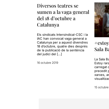
Diversos teatres se
sumen a la vaga general
del 18 d’octubre a
Catalunya
Els sindicats Intersindical-CSC i la
IAC han convocat vaga general a
#estoy
Catalunya per a aquest divendres
18 d’octubre, quatre dies després
Sala B
de la publicació de la sentència
del judici del […]
La Sala Ba
16 octubre 2019
Estoy rar
carregat 
precedit p
xarxes, 
visualitza
15 octubre