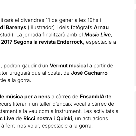
itzarà el divendres 11 de gener a les 19hs i
di Barenys
(il·lustrador) i dels fotògrafs
Arnau
tudi). La jornada finalitzarà amb el
Music Live
,
l 2017 Segons la revista Enderrock
, espectacle a
te, podran gaudir d’un
Vermut musical
a partir de
utor uruguaià que al costat de
José Cacharro
le a la gorra.
 de música per a nens
a càrrec de
EnsamblArte
,
rs literari i un taller d’encaix vocal a càrrec de
tament a la veu com a instrument. Les activitats a
c Live
de
Ricci nostra
i
Quinki
, un actuacions
fent-nos volar, espectacle a la gorra.