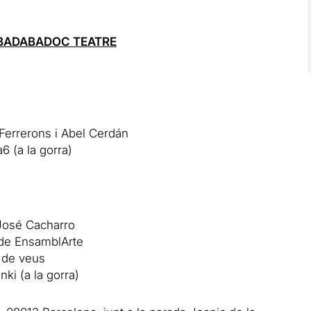
 BADABADOC TEATRE
Ferrerons i Abel Cerdán
6 (a la gorra)
José Cacharro
c de EnsamblArte
e de veus
nki (a la gorra)