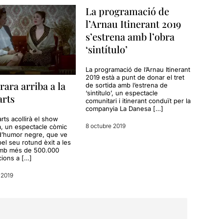
La programació de
l’Arnau Itinerant 2019
s’estrena amb l’obra
‘sintítulo’
La programació de l’Arnau Itinerant
2019 està a punt de donar el tret
rara arriba a la
de sortida amb l’estrena de
‘sintítulo’, un espectacle
arts
comunitari i itinerant conduït per la
companyia La Danesa […]
rts acollirà el show
8 octubre 2019
a, un espectacle còmic
d’humor negre, que ve
el seu rotund èxit a les
amb més de 500.000
cions a […]
 2019