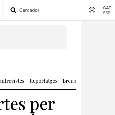
CAT
ESP
Entrevistes
Reportatges
Breus
rtes per