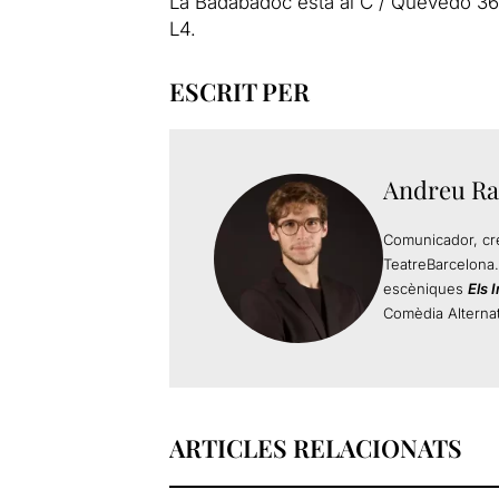
La Badabadoc està al C / Quevedo 36, 
L4.
ESCRIT PER
Andreu Ra
Comunicador, cre
TeatreBarcelona.
escèniques
Els 
Comèdia Alternat
ARTICLES RELACIONATS