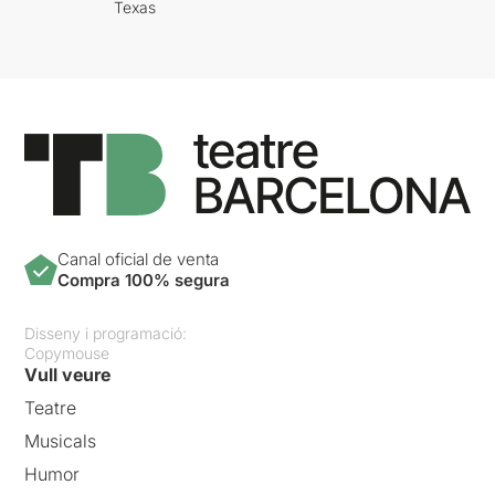
Texas
Canal oficial de venta
Compra 100% segura
Disseny i programació:
Copymouse
Vull veure
Teatre
Musicals
Humor