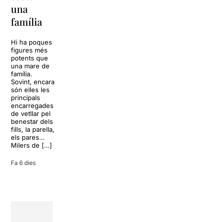
tota una
La música
una
vida
tornarà a
família
omplir la casa
dels Von
Sol, platja,
Trapp.
còctels i un
Hi ha poques
Sonrisas y
resort
figures més
lágrimas, un
paradisíac.
potents que
dels grans
L’escenari
una mare de
clàssics de la
sembla perfecte
família.
història del
per
Sovint, encara
teatre musical,
desconnectar
són elles les
arribarà al
de la rutina,
principals
Teatre Apolo
però una
encarregades
del 17 al […]
conversa
de vetllar pel
inoportuna pot
benestar dels
27 juliol 2026
convertir unes
fills, la parella,
vacances entre
els pares…
amics en una
Milers de […]
revisió completa
de […]
Fa 6 dies
28 juliol 2026