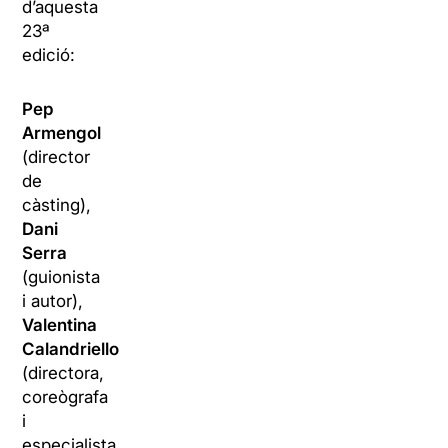
d’aquesta
23ª
edició:
Pep
Armengol
(director
de
càsting),
Dani
Serra
(guionista
i autor),
Valentina
Calandriello
(directora,
coreògrafa
i
especialista