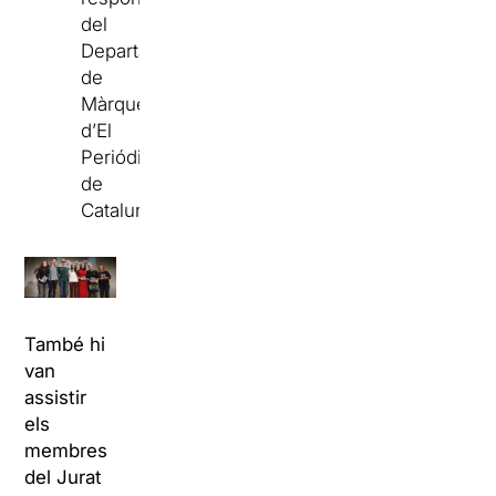
del
Departament
de
Màrqueting
d’El
Periódico
de
Catalunya.
També hi
van
assistir
els
membres
del Jurat