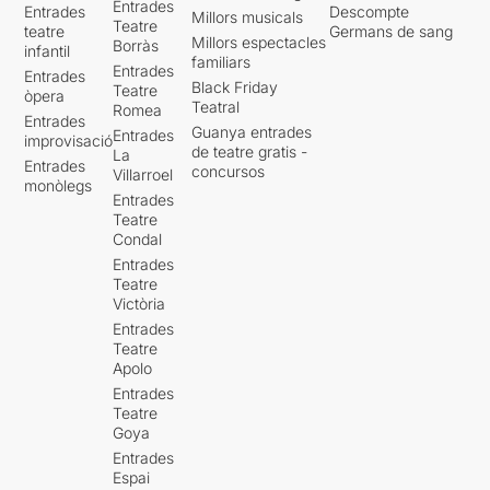
Entrades
Entrades
Descompte
Millors musicals
Teatre
teatre
Germans de sang
Millors espectacles
Borràs
infantil
familiars
Entrades
Entrades
Black Friday
Teatre
òpera
Teatral
Romea
Entrades
Guanya entrades
Entrades
improvisació
de teatre gratis -
La
Entrades
concursos
Villarroel
monòlegs
Entrades
Teatre
Condal
Entrades
Teatre
Victòria
Entrades
Teatre
Apolo
Entrades
Teatre
Goya
Entrades
Espai