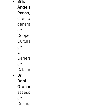
Sra.
Àngels
Ponsa,
directora
general
de
Cooperació
Cultural
de
la
Generalitat
de
Catalunya.
Sr.
Dani
Granados,
assessor
de
Cultura