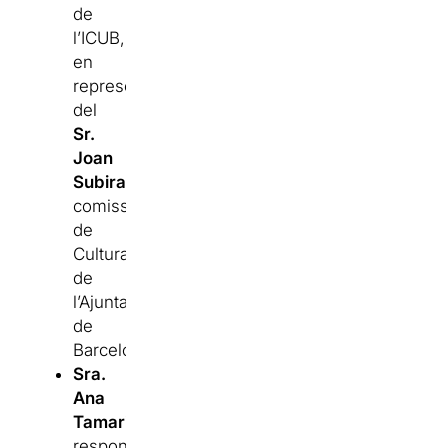
de
l’ICUB,
en
representació
del
Sr.
Joan
Subirats,
comissionat
de
Cultura
de
l’Ajuntament
de
Barcelona.
Sra.
Ana
Tamarit,
responsable