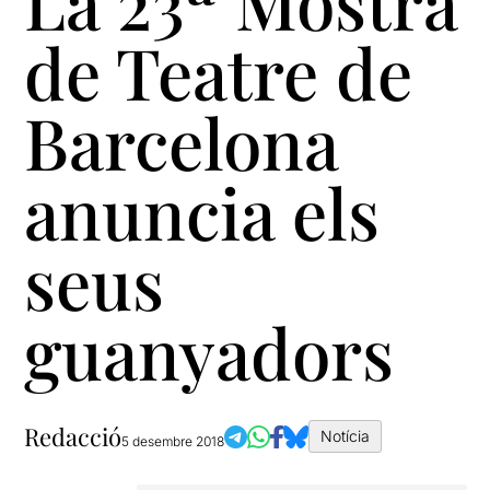
La 23ª Mostra
de Teatre de
Barcelona
anuncia els
seus
guanyadors
Redacció
Notícia
5 desembre 2018