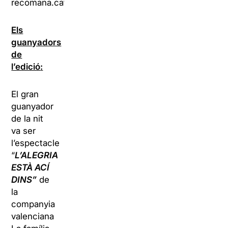
recomana.cat).
Els
guanyadors
de
l’edició
:
El gran
guanyador
de la nit
va ser
l’espectacle
“
L’ALEGRIA
ESTÀ ACÍ
DINS”
de
la
companyia
valenciana