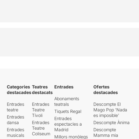
Categories
Teatres
Entrades
Ofertes
destacades
destacats
destacades
Abonaments
Entrades
Entrades
teatrals
Descompte El
teatre
Teatre
Mago Pop 'Nada
Tiquets Regal
Tívoli
es imposible'
Entrades
Entrades
dansa
Entrades
Descompte Ànima
espectacles a
Teatre
Entrades
Madrid
Descompte
Coliseum
musicals
Mamma mia
Millors monòlegs