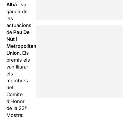
Albà
i va
gaudir de
les
actuacions
de
Pau De
Nut
i
Metropolitan
Union.
Els
premis els
van lliurar
els
membres
del
Comitè
d’Honor
de la 23ª
Mostra: