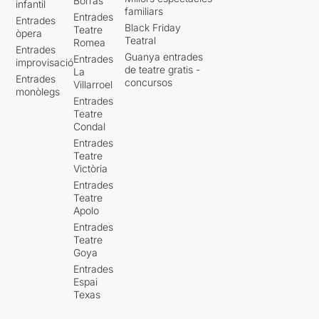
Borràs
infantil
familiars
Entrades
Entrades
Black Friday
Teatre
òpera
Teatral
Romea
Entrades
Guanya entrades
Entrades
improvisació
de teatre gratis -
La
Entrades
concursos
Villarroel
monòlegs
Entrades
Teatre
Condal
Entrades
Teatre
Victòria
Entrades
Teatre
Apolo
Entrades
Teatre
Goya
Entrades
Espai
Texas