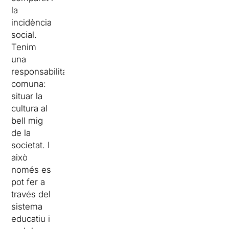
la
incidència
social.
Tenim
una
responsabilitat
comuna:
situar la
cultura al
bell mig
de la
societat. I
això
només es
pot fer a
través del
sistema
educatiu i