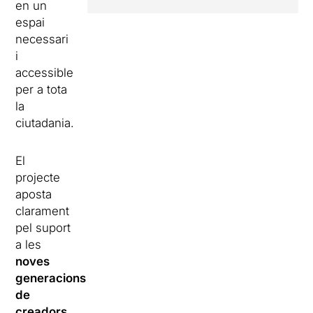
en un
espai
necessari
i
accessible
per a tota
la
ciutadania.
El
projecte
aposta
clarament
pel suport
a les
noves
generacions
de
creadors
,