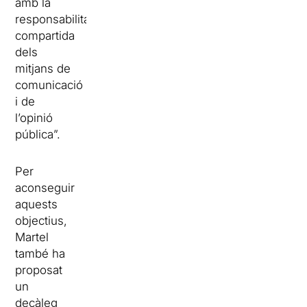
amb la
responsabilitat
compartida
dels
mitjans de
comunicació
i de
l’opinió
pública”.
Per
aconseguir
aquests
objectius,
Martel
també ha
proposat
un
decàleg