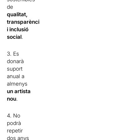
de
qualitat,
transparència
i inclusió
social
.
3. Es
donarà
suport
anual a
almenys
un artista
nou
.
4. No
podrà
repetir
dos anys