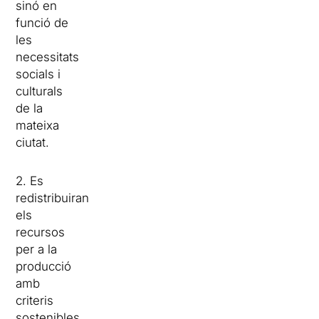
sinó en
funció de
les
necessitats
socials i
culturals
de la
mateixa
ciutat.
2. Es
redistribuiran
els
recursos
per a la
producció
amb
criteris
sostenibles