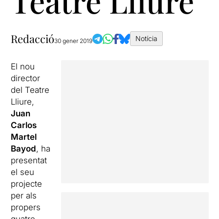
Teatre Lliure
Redacció
Notícia
30 gener 2019
El nou
director
del Teatre
Lliure,
Juan
Carlos
Martel
Bayod
, ha
presentat
el seu
projecte
per als
propers