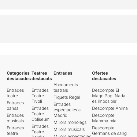
Categories
Teatres
Entrades
Ofertes
destacades
destacats
destacades
Abonaments
Entrades
Entrades
teatrals
Descompte El
teatre
Teatre
Mago Pop 'Nada
Tiquets Regal
Tívoli
es imposible'
Entrades
Entrades
dansa
Entrades
Descompte Ànima
espectacles a
Teatre
Entrades
Madrid
Descompte
Coliseum
musicals
Mamma mia
Millors monòlegs
Entrades
Entrades
Descompte
Millors musicals
Teatre
teatre
Germans de sang
Millors espectacles