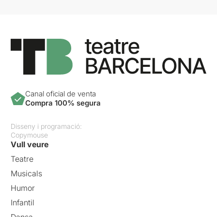
Canal oficial de venta
Compra 100% segura
Disseny i programació:
Copymouse
Vull veure
Teatre
Musicals
Humor
Infantil