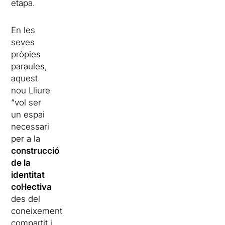
etapa.
En les
seves
pròpies
paraules,
aquest
nou Lliure
“vol ser
un espai
necessari
per a la
construcció
de la
identitat
col·lectiva
des del
coneixement
compartit i