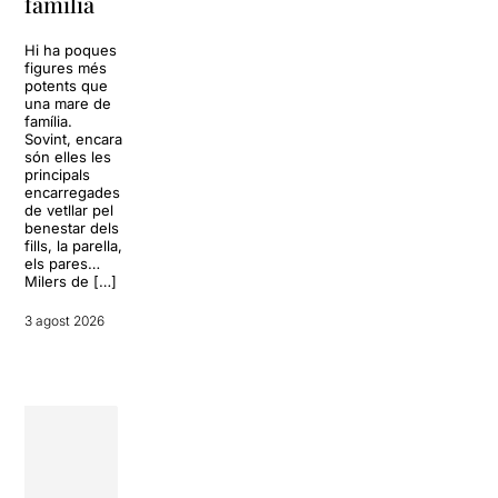
família
omplir la casa
dels Von
Sol, platja,
Trapp.
còctels i un
Hi ha poques
Sonrisas y
resort
figures més
lágrimas, un
paradisíac.
potents que
dels grans
L’escenari
una mare de
clàssics de la
sembla perfecte
família.
història del
per
Sovint, encara
teatre musical,
desconnectar
són elles les
arribarà al
de la rutina,
principals
Teatre Apolo
però una
encarregades
del 17 al […]
conversa
de vetllar pel
inoportuna pot
benestar dels
27 juliol 2026
convertir unes
fills, la parella,
vacances entre
els pares…
amics en una
Milers de […]
revisió completa
de […]
3 agost 2026
28 juliol 2026