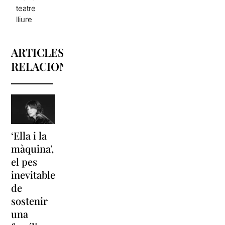
teatre
lliure
ARTICLES
RELACIONATS
‘Ella i la
‘Sonrisas
Unes
màquina’,
y
vacances a
el pes
lágrimas’
‘Cancun’
inevitable
torna a
per
de
Barcelona
replantejar
sostenir
tota una
La música
una
vida
tornarà a