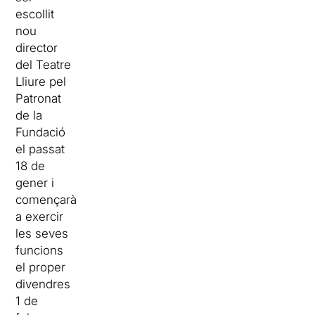
escollit
nou
director
del Teatre
Lliure pel
Patronat
de la
Fundació
el passat
18 de
gener i
començarà
a exercir
les seves
funcions
el proper
divendres
1 de