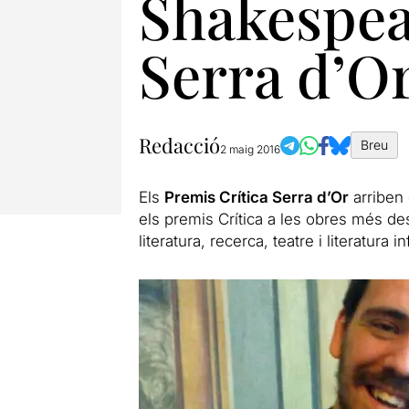
Shakespea
Serra d’O
Redacció
Breu
2 maig 2016
Els
Premis Crítica Serra d’Or
arriben
els premis Crítica a les obres més des
literatura, recerca, teatre i literatura inf