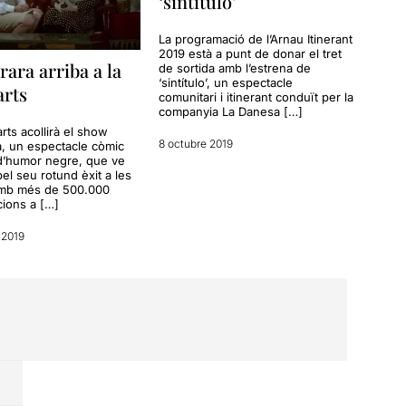
‘sintítulo’
La programació de l’Arnau Itinerant
2019 està a punt de donar el tret
rara arriba a la
de sortida amb l’estrena de
‘sintítulo’, un espectacle
arts
comunitari i itinerant conduït per la
companyia La Danesa […]
rts acollirà el show
8 octubre 2019
a, un espectacle còmic
d’humor negre, que ve
el seu rotund èxit a les
amb més de 500.000
cions a […]
 2019