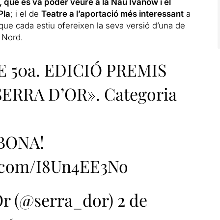
, que es va poder veure a la Nau Ivanow i el
Pla
; i el de
Teatre a l’aportació més interessant
a
 que cada estiu ofereixen la seva versió d’una de
l Nord.
 50a. EDICIÓ PREMIS
ERRA D’OR». Categoria
BONA!
r.com/I8Un4EE3No
Or (@serra_dor)
2 de