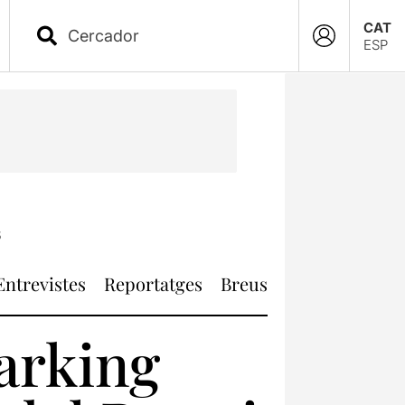
CAT
ESP
6
Entrevistes
Reportatges
Breus
Parking