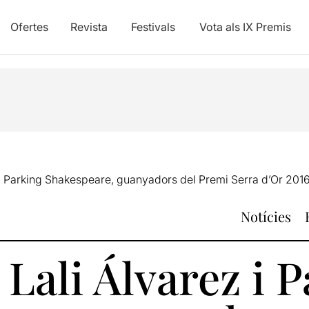
Ofertes
Revista
Festivals
Vota als IX Premis
 i Parking Shakespeare, guanyadors del Premi Serra d’Or 201
Notícies
 Lali Álvarez i 