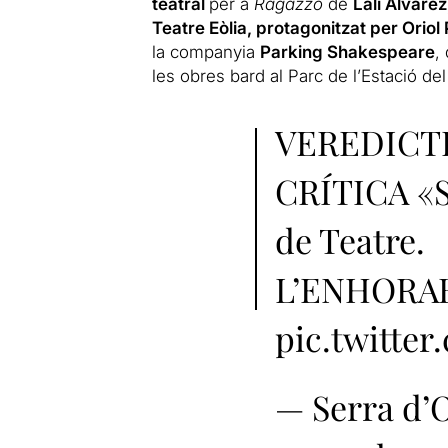
teatral
per a
Ragazzo
de
Lali Álvarez
Teatre Eòlia, protagonitzat per Oriol 
la companyia
Parking Shakespeare
,
les obres bard al Parc de l’Estació de
VEREDICTE
CRÍTICA «S
de Teatre.
L’ENHORA
pic.twitte
— Serra d’