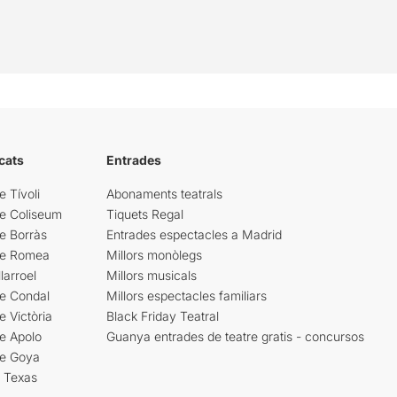
cats
Entrades
e Tívoli
Abonaments teatrals
re Coliseum
Tiquets Regal
e Borràs
Entrades espectacles a Madrid
re Romea
Millors monòlegs
larroel
Millors musicals
re Condal
Millors espectacles familiars
e Victòria
Black Friday Teatral
e Apolo
Guanya entrades de teatre gratis - concursos
re Goya
i Texas